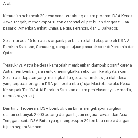
Arab.
Kemudian sebanyak 20 desa yang tergabung dalam program DSA Kendal,
Jawa Tengah, mengekspor 10 ton essential oil per bulan dengan tujuan
pasar di Amerika Serikat, China, Belgia, Perancis, dan El Salvador.
Selain itu ada 15 ton beras organik per bulan telah diekspor oleh DSA Al
Barokah Susukan, Semarang, dengan tujuan pasar ekspor di Yordania dan
Qatar.
“Masuknya Astra ke desa kami telah memberikan dampak positif karena
Astra memberikan jalan untuk meningkatkan ekonomi kerakyatan kami.
Selain pendapatan yang meningkat, target pasar meluas, jumlah desa
yang terpapar program DSA pun bertambah,” ujar Mustofa selaku Ketua
Kelompok Tani DSA Al Barokah Susukan dalam penjelasannya ke media,
Rabu (28/7/2021).
Dari timur Indonesia, DSA Lombok dan Bima mengekspor sorghum
olahan sebanyak 2.000 potong dengan tujuan negara Taiwan dan Asia
Tenggara serta DSA Buton yang mengekspor 20 ton buah mete dengan
tujuan negara Vietnam.