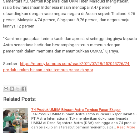
Sementara itu, Menteri Koperasi dan UKM Teten Masduki mengatakan,
rasio kewirausahaan Indonesia masih mencapai 3,47 persen
dibandingkan dengan rasio negara-negara di Asean seperti Thailand 4,26
persen, Malaysia 4,74 persen, Singapura 8,76 persen, dan negara maju
lainnya 12 persen
"Kami mengucapkan terima kasih dan apresiasi setinggi-tingginya kepada
Astra senantiasa hadir dan berdampingan terus-menerus dengan
pemerintah dalam membina dan menumbuhkan UMKM,” ujarnya.
Sumber :
https://money.kompas.com/read/2021/07/28/152045726/74-
produk-umkm-binaan-astra-tembus-pasar-ekspor
Related Posts:
74 Produk UMKM Binaan Astra Tembus Pasar Ekspor
74 Produk UMKM Binaan Astra Tembus Pasar EksporJakarta -
PT Astra International Tbk memberikan dukungan kepada
UMKM di Desa Sejahtera Astra (DSA) sehingga ada 74 produk
dari pelaku bisnis tersebut berhasil menembus pa…
Read More