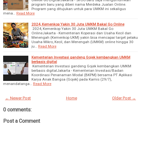
program baru yang diberi nama Merdeka Jualan Online.
Program yang ditujukan untuk para UMKM ini sekaligus
mena…
Read More
2024, Kemenkop Yakin 30 Juta UMKM Bakal Go Online
2024, Kemenkop Yakin 30 Juta UMKM Bakal Go
OnlineJakarta - Kementerian Koperasi dan Usaha Kecil dan
Menengah (Kemenkop UKM) yakin bisa mencapai target pelaku
Usaha Mikro, Kecil, dan Menengah (UMKM) online hingga 30
ju…
Read More
Kementerian Investasi gandeng Gojek kembangkan UMKM
berbasis digital
Kementerian Investasi gandeng Gojek kembangkan UMKM
berbasis digitalJakarta - Kementerian Investasi/Badan
Koordinasi Penanaman Modal (BKPM) bersama PT Aplikasi
Karya Anak Bangsa (Gojek) pada Kamis (29/7),
menandatanga…
Read More
← Newer Post
Home
Older Post →
0 comments:
Post a Comment