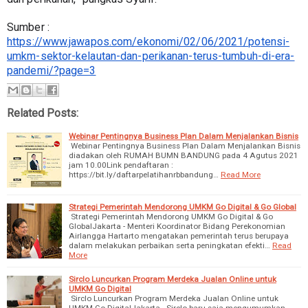
Sumber : 
https://www.jawapos.com/ekonomi/02/06/2021/potensi-
umkm-sektor-kelautan-dan-perikanan-terus-tumbuh-di-era-
pandemi/?page=3
Related Posts:
Webinar Pentingnya Business Plan Dalam Menjalankan Bisnis
Webinar Pentingnya Business Plan Dalam Menjalankan Bisnis
diadakan oleh RUMAH BUMN BANDUNG pada 4 Agutus 2021
jam 10.00Link pendaftaran :
https://bit.ly/daftarpelatihanrbbandung…
Read More
Strategi Pemerintah Mendorong UMKM Go Digital & Go Global
Strategi Pemerintah Mendorong UMKM Go Digital & Go
GlobalJakarta - Menteri Koordinator Bidang Perekonomian
Airlangga Hartarto mengatakan pemerintah terus berupaya
dalam melakukan perbaikan serta peningkatan efekti…
Read
More
Sirclo Luncurkan Program Merdeka Jualan Online untuk
UMKM Go Digital
Sirclo Luncurkan Program Merdeka Jualan Online untuk
UMKM Go DigitalJakarta - Sirclo baru saja mengumumkan