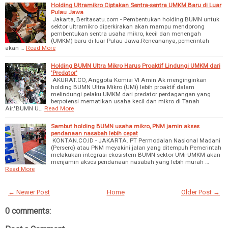
Holding Ultramikro Ciptakan Sentra-sentra UMKM Baru di Luar
Pulau Jawa
Jakarta, Beritasatu.com - Pembentukan holding BUMN untuk
sektor ultramikro diperkirakan akan mampu mendorong
pembentukan sentra usaha mikro, kecil dan menengah
(UMKM) baru di luar Pulau Jawa.Rencananya, pemerintah
akan …
Read More
Holding BUMN Ultra Mikro Harus Proaktif Lindungi UMKM dari
'Predator'
AKURAT.CO, Anggota Komisi VI Amin Ak menginginkan
holding BUMN Ultra Mikro (UMi) lebih proaktif dalam
melindungi pelaku UMKM dari predator perdagangan yang
berpotensi mematikan usaha kecil dan mikro di Tanah
Air."BUMN U…
Read More
Sambut holding BUMN usaha mikro, PNM jamin akses
pendanaan nasabah lebih cepat
KONTAN.CO.ID - JAKARTA. PT Permodalan Nasional Madani
(Persero) atau PNM meyakini jalan yang ditempuh Pemerintah
melakukan integrasi ekosistem BUMN sektor UMi-UMKM akan
menjamin akses pendanaan nasabah yang lebih murah …
Read More
← Newer Post
Home
Older Post →
0 comments: