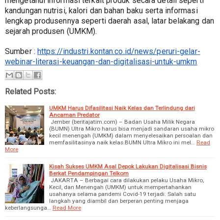
mengetahui informasi terkait produk secara detail seperti 
kandungan nutrisi, kalori dan bahan baku serta informasi 
lengkap produsennya seperti daerah asal, latar belakang dan 
sejarah produsen (UMKM).
Sumber : 
https://industri.kontan.co.id/news/peruri-gelar-
webinar-literasi-keuangan-dan-digitalisasi-untuk-umkm
Related Posts:
UMKM Harus Difasilitasi Naik Kelas dan Terlindung dari
Ancaman Predator
Jember (beritajatim.com) – Badan Usaha Milik Negara
(BUMN) Ultra Mikro harus bisa menjadi sandaran usaha mikro
kecil menengah (UMKM) dalam menyelesaikan persoalan dan
memfasilitasinya naik kelas.BUMN Ultra Mikro ini mel…
Read
More
Kisah Sukses UMKM Asal Depok Lakukan Digitalisasi Bisnis
Berkat Pendampingan Telkom
JAKARTA – Berbagai cara dilakukan pelaku Usaha Mikro,
Kecil, dan Menengah (UMKM) untuk mempertahankan
usahanya selama pandemi Covid-19 terjadi. Salah satu
langkah yang diambil dan berperan penting menjaga
keberlangsunga…
Read More