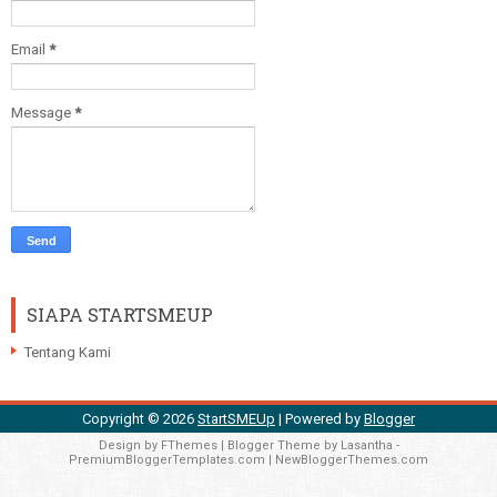
Email
*
Message
*
SIAPA STARTSMEUP
Tentang Kami
Copyright ©
2026
StartSMEUp
| Powered by
Blogger
Design by
FThemes
| Blogger Theme by
Lasantha
-
PremiumBloggerTemplates.com
|
NewBloggerThemes.com