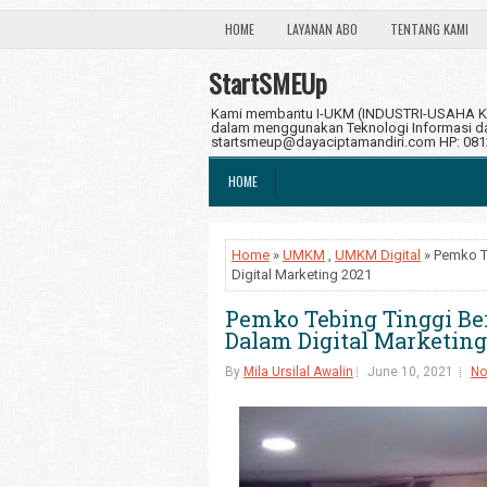
HOME
LAYANAN ABO
TENTANG KAMI
StartSMEUp
Kami membantu I-UKM (INDUSTRI-USAHA KE
dalam menggunakan Teknologi Informasi dan
startsmeup@dayaciptamandiri.com HP: 08
HOME
Home
»
UMKM
,
UMKM Digital
» Pemko T
Digital Marketing 2021
Pemko Tebing Tinggi B
Dalam Digital Marketing
By
Mila Ursilal Awalin
June 10, 2021
No