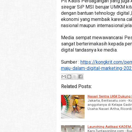
Plt Kadis Perdagangan yang juga 
siregar SiP MSI berujar UMKM kita 
dengan bantuan tehnology digital ,
ekonomi yang membaik karena caku
nasional maupun internasional jel
Media sempat mewawancarai Peser
sangat berterimakasih kepada pe
digital tandasnya ke media.
Sumber : 
https://kongkrit.com/pe
maju-dalam-digital-marketing-20
Related Posts:
Nasari Sentra UKM Dukung R
Jakarta, Beritasatu.com - 
anggotanya di Kelapa Gading
Usaha Nasari Artha, Ricor
Launching Aplikasi KADEM, 
Karo,Tuntasonline.com - Bup