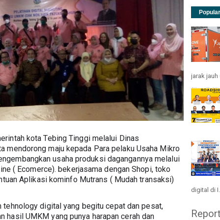
Popula
jarak jau
rintah kota Tebing Tinggi melalui Dinas 
ta mendorong maju kepada Para pelaku Usaha Mikro 
engembangkan usaha produksi dagangannya melalui 
line ( Ecomerce). bekerjasama dengan Shopi, toko 
antuan Aplikasi kominfo Mutrans ( Mudah transaksi)
digital di I.
tehnology digital yang begitu cepat dan pesat, 
Repor
n hasil UMKM yang punya harapan cerah dan 