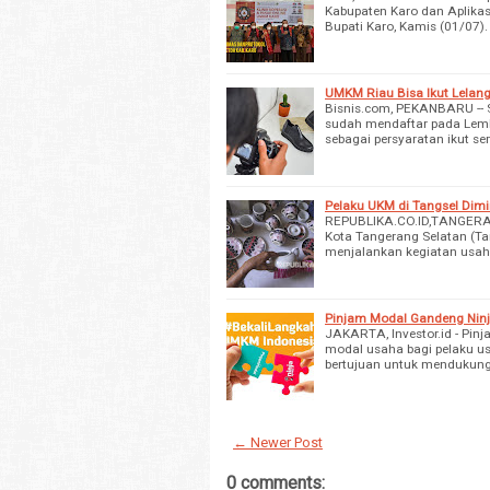
Kabupaten Karo dan Aplikas
Bupati Karo, Kamis (01/07)
UMKM Riau Bisa Ikut Lelan
Bisnis.com, PEKANBARU -- 
sudah mendaftar pada Lem
sebagai persyaratan ikut s
Pelaku UKM di Tangsel Dimin
REPUBLIKA.CO.ID,TANGERAN
Kota Tangerang Selatan (Ta
menjalankan kegiatan usah
Pinjam Modal Gandeng Nin
JAKARTA, Investor.id - Pi
modal usaha bagi pelaku us
bertujuan untuk mendukun
← Newer Post
0 comments: