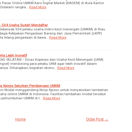
i Pasar Online UMKM Karo Digital Market (KADEM) di Aula Kantor
. Didalam rangka…
Read More
g, 504 Usaha Sudah Mendaftar
Sebanyak 504 pelaku usaha mikro kecil menengah (UMKM) di Riau
baga Kebijakan Pengadaan Barang dan Jasa Pemerintah (LKPP)
erta lelang pengadaan di bawa…
Read More
ta Lebih Inovatif
G SELATAN -- Dinas Koperasi dan Usaha Kecil Menengah (UKM)
ngsel) mendorong para pelaku UKM agar lebih inovatif dalam
anya. Diharapkan, kegiatan ekono…
Read More
ja Xpress Salurkan Pembiayaan UMKM
njam Modal menggandeng Ninja Xpress untuk menyalurkan tambahan
aha online UMKM di Indonesia. Fasilitas tambahan modal tersebut
g pertumbuhan UMKM di t…
Read More
Home
Older Post →