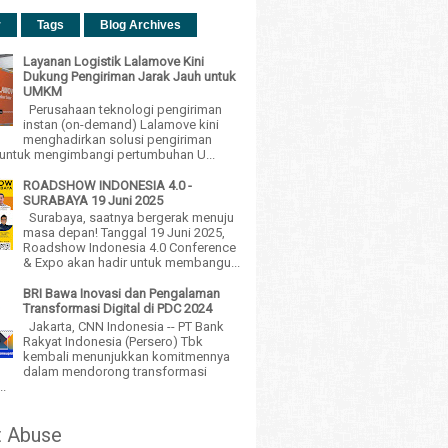
r
Tags
Blog Archives
Layanan Logistik Lalamove Kini
Dukung Pengiriman Jarak Jauh untuk
UMKM
Perusahaan teknologi pengiriman
instan (on-demand) Lalamove kini
menghadirkan solusi pengiriman
h untuk mengimbangi pertumbuhan U...
ROADSHOW INDONESIA 4.0 -
SURABAYA 19 Juni 2025
Surabaya, saatnya bergerak menuju
masa depan! Tanggal 19 Juni 2025,
Roadshow Indonesia 4.0 Conference
& Expo akan hadir untuk membangu...
BRI Bawa Inovasi dan Pengalaman
Transformasi Digital di PDC 2024
Jakarta, CNN Indonesia -- PT Bank
Rakyat Indonesia (Persero) Tbk
kembali menunjukkan komitmennya
dalam mendorong transformasi
..
t Abuse