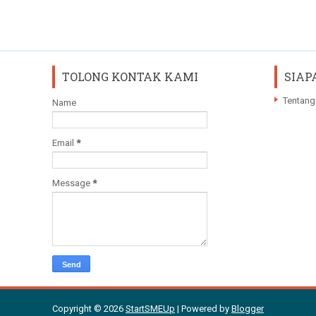
TOLONG KONTAK KAMI
SIAP
Tentang
Name
Email
*
Message
*
Copyright ©
2026
StartSMEUp
| Powered by
Blogger