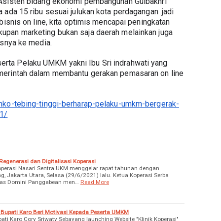
Asisten bidang ekonomi pembangunan Gulbakhri 
ada 15 ribu sesuai julukan kota perdagangan .jadi 
bisnis on line, kita optimis mencapai peningkatan 
pan marketing bukan saja daerah melainkan juga 
asnya ke media.
ta Pelaku UMKM yakni Ibu Sri indrahwati yang 
merintah dalam membantu gerakan pemasaran on line 
mko-tebing-tinggi-berharap-pelaku-umkm-bergerak-
21/
egenerasi dan Digitalisasi Koperasi
Koperasi Nasari Sentra UKM menggelar rapat tahunan dengan
, Jakarta Utara, Selasa (29/6/2021) lalu. Ketua Koperasi Serba
dias Domini Panggabean men…
Read More
Bupati Karo Beri Motivasi Kepada Peserta UMKM
ati Karo Cory Sriwaty Sebayang launching Website "Klinik Koperasi"