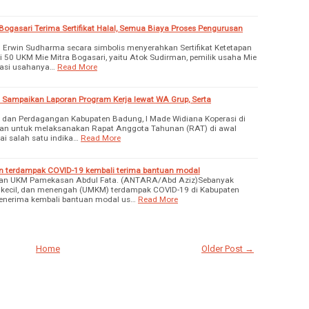
gasari Terima Sertifikat Halal, Semua Biaya Proses Pengurusan
ri Erwin Sudharma secara simbolis menyerahkan Sertifikat Ketetapan
i 50 UKM Mie Mitra Bogasari, yaitu Atok Sudirman, pemilik usaha Mie
kasi usahanya…
Read More
 Sampaikan Laporan Program Kerja lewat WA Grup, Serta
, dan Perdagangan Kabupaten Badung, I Made Widiana Koperasi di
an untuk melaksanakan Rapat Anggota Tahunan (RAT) di awal
gai salah satu indika…
Read More
 terdampak COVID-19 kembali terima bantuan modal
i dan UKM Pamekasan Abdul Fata. (ANTARA/Abd Aziz)Sebanyak
, kecil, dan menengah (UMKM) terdampak COVID-19 di Kabupaten
enerima kembali bantuan modal us…
Read More
Home
Older Post →