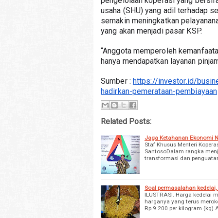
pengelolaan koperasi yang bersifa
usaha (SHU) yang adil terhadap s
semakin meningkatkan pelayananan
yang akan menjadi pasar KSP. 
“Anggota memperoleh kemanfaatan l
hanya mendapatkan layanan pinjam
Sumber : 
https://investor.id/bus
hadirkan-pemerataan-pembiayaan
Related Posts:
Jaga Ketahanan Ekonomi N
Staf Khusus Menteri Koper
SantosoDalam rangka menj
transformasi dan penguatan 
Soal permasalahan kedelai, i
ILUSTRASI. Harga kedelai m
harganya yang terus meroket
Rp 9.200 per kilogram (kg).