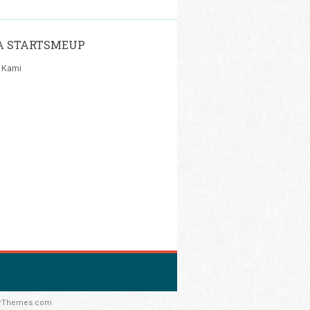
A STARTSMEUP
 Kami
rThemes.com