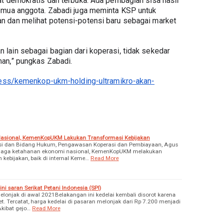
t demokratis dan terbuka. Ada pembagian sisa hasil 
emua anggota. Zabadi juga meminta KSP untuk 
 dan melihat potensi-potensi baru sebagai market 
ain sebagai bagian dari koperasi, tidak sekedar 
an,” pungkas Zabadi.
iness/kemenkop-ukm-holding-ultramikro-akan-
asional, KemenKopUKM Lakukan Transformasi Kebijakan
asi dan Bidang Hukum, Pengawasan Koperasi dan Pembiayaan, Agus
aga ketahanan ekonomi nasional, KemenKopUKM melakukan
kebijakan, baik di internal Keme…
Read More
ni saran Serikat Petani Indonesia (SPI)
elonjak di awal 2021Belakangan ini kedelai kembali disorot karena
. Tercatat, harga kedelai di pasaran melonjak dari Rp 7.200 menjadi
Akibat gejo…
Read More