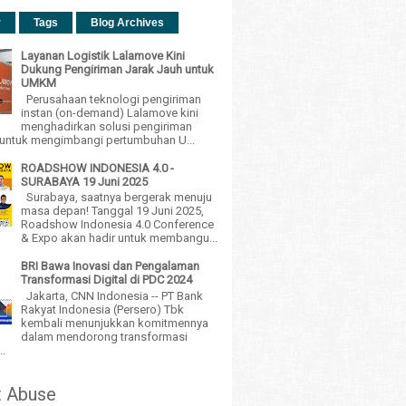
r
Tags
Blog Archives
Layanan Logistik Lalamove Kini
Dukung Pengiriman Jarak Jauh untuk
UMKM
Perusahaan teknologi pengiriman
instan (on-demand) Lalamove kini
menghadirkan solusi pengiriman
h untuk mengimbangi pertumbuhan U...
ROADSHOW INDONESIA 4.0 -
SURABAYA 19 Juni 2025
Surabaya, saatnya bergerak menuju
masa depan! Tanggal 19 Juni 2025,
Roadshow Indonesia 4.0 Conference
& Expo akan hadir untuk membangu...
BRI Bawa Inovasi dan Pengalaman
Transformasi Digital di PDC 2024
Jakarta, CNN Indonesia -- PT Bank
Rakyat Indonesia (Persero) Tbk
kembali menunjukkan komitmennya
dalam mendorong transformasi
..
t Abuse