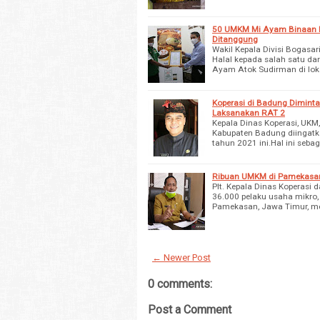
50 UMKM Mi Ayam Binaan Bo
Ditanggung
Wakil Kepala Divisi Bogasa
Halal kepada salah satu dar
Ayam Atok Sudirman di lo
Koperasi di Badung Diminta
Laksanakan RAT 2
Kepala Dinas Koperasi, UKM
Kabupaten Badung diingatk
tahun 2021 ini.Hal ini seba
Ribuan UMKM di Pamekasan
Plt. Kepala Dinas Koperas
36.000 pelaku usaha mikro
Pamekasan, Jawa Timur, m
← Newer Post
0 comments:
Post a Comment