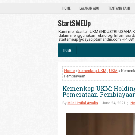
HOME
LAYANAN ABO
TENTANG KAMI
StartSMEUp
Kami membantu I-UKM (INDUSTRI-USAHA KE
dalam menggunakan Teknologi Informasi dan
startsmeup@dayaciptamandiri.com HP: 08
HOME
Home
»
kemenkop UKM
,
UKM
» Kemenko
Pembiayaan
Kemenkop UKM: Holding
Pemerataan Pembiayaa
By
Mila Ursilal Awalin
June 24, 2021
No