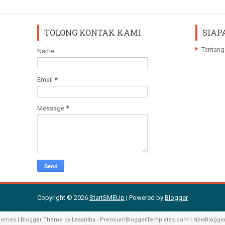
TOLONG KONTAK KAMI
SIAP
Tentang
Name
Email
*
Message
*
Copyright ©
2026
StartSMEUp
| Powered by
Blogger
hemes
| Blogger Theme by
Lasantha
-
PremiumBloggerTemplates.com
|
NewBlogge