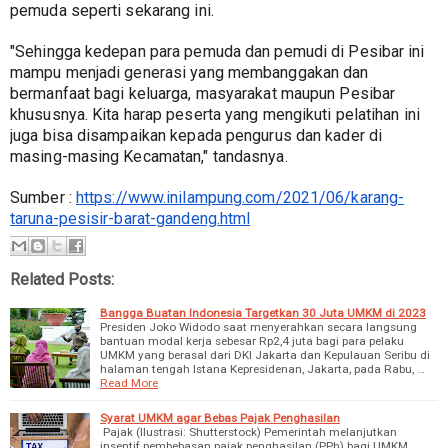
pemuda seperti sekarang ini.
"Sehingga kedepan para pemuda dan pemudi di Pesibar ini 
mampu menjadi generasi yang membanggakan dan 
bermanfaat bagi keluarga, masyarakat maupun Pesibar 
khususnya. Kita harap peserta yang mengikuti pelatihan ini 
juga bisa disampaikan kepada pengurus dan kader di 
masing-masing Kecamatan," tandasnya.
Sumber : 
https://www.inilampung.com/2021/06/karang-
taruna-pesisir-barat-gandeng.html
Related Posts:
Bangga Buatan Indonesia Targetkan 30 Juta UMKM di 2023
Presiden Joko Widodo saat menyerahkan secara langsung
bantuan modal kerja sebesar Rp2,4 juta bagi para pelaku
UMKM yang berasal dari DKI Jakarta dan Kepulauan Seribu di
halaman tengah Istana Kepresidenan, Jakarta, pada Rabu, …
Read More
Syarat UMKM agar Bebas Pajak Penghasilan
Pajak (Ilustrasi: Shutterstock) Pemerintah melanjutkan
insentif pembebasan pajak penghasilan (PPh) bagi UMKM.