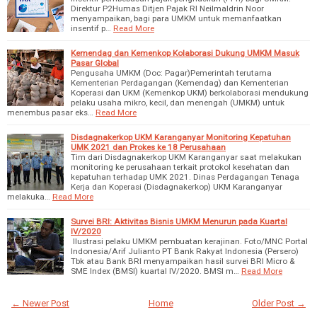
Direktur P2Humas Ditjen Pajak RI Neilmaldrin Noor
menyampaikan, bagi para UMKM untuk memanfaatkan
insentif p…
Read More
Kemendag dan Kemenkop Kolaborasi Dukung UMKM Masuk
Pasar Global
Pengusaha UMKM (Doc: Pagar)Pemerintah terutama
Kementerian Perdagangan (Kemendag) dan Kementerian
Koperasi dan UKM (Kemenkop UKM) berkolaborasi mendukung
pelaku usaha mikro, kecil, dan menengah (UMKM) untuk
menembus pasar eks…
Read More
Disdagnakerkop UKM Karanganyar Monitoring Kepatuhan
UMK 2021 dan Prokes ke 18 Perusahaan
Tim dari Disdagnakerkop UKM Karanganyar saat melakukan
monitoring ke perusahaan terkait protokol kesehatan dan
kepatuhan terhadap UMK 2021. Dinas Perdagangan Tenaga
Kerja dan Koperasi (Disdagnakerkop) UKM Karanganyar
melakuka…
Read More
Survei BRI: Aktivitas Bisnis UMKM Menurun pada Kuartal
IV/2020
Ilustrasi pelaku UMKM pembuatan kerajinan. Foto/MNC Portal
Indonesia/Arif Julianto PT Bank Rakyat Indonesia (Persero)
Tbk atau Bank BRI menyampaikan hasil survei BRI Micro &
SME Index (BMSI) kuartal IV/2020. BMSI m…
Read More
← Newer Post
Home
Older Post →