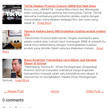
TikTok Siapkan Program Dukung UMKM Biar Naik Kelas
Bisnis.com, JAKARTA - Usaha Mikro Kecil dan Menengah
telah menjadi bagian penting dari komunitas TikTok. TikTok
berusaha mendukung pertumbuhan pelaku usaha dengan
menyediakan menyediakan berbagai fitur dan tools yang
dapat di…
Read More
Pemprov Kalteng bantu IKM tingkatkan kualitas produk melalui
DDS
Pemerintah Provinsi Kalimantan Tengah membantu para
pelaku usaha atau industri kecil menengah (IKM) di wilayah itu
untuk terus berkembang dengan meningkatkan kualitas
produk yang dimiliki.Salah satunya dilakukan melalui…
Read
More
Biaya Angkutan Transportasi yang Mahal Jadi Kendala
Ekspor di Sumsel
Palembang, Sonora.ID - Dinas Perdagangan (Disperdag)
Provinsi Sumsel menyebut mahalnya harga angkutan
transportasi menjadi salah satu kendala proses ekspor di
Sumsel.Hal ini diungkapkan, Kepala Dinas Perdagangan
Sumsel,…
Read More
← Newer Post
Home
Older Post →
0 comments: