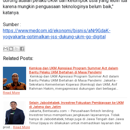
dorong adalah pelaku UKM dari kelompok usia yang lebih tua 
karena mungkin penguasaan teknologinya belum baik," 
katanya.
Sumber : 
https://www.medcom.id/ekonomi/bisnis/aNr9GdaK-
yogyakarta-optimalkan-jss-dukung-ukm-go-digital
Related Posts:
Kemkop dan UKM Apresiasi Program Summer Act dalam
Bantu Pelaku UKM Bertahan di Masa Pandemi
Kemkop dan UKM Apresiasi Program Summer Act dalam
Bantu Pelaku UKM Bertahan di Masa Pandemi Jakarta -
Sekretaris Kementerian Koperasi (Kemkop) dan UKM, Arif
Rahman Hakim, mengapresiasi dukungan dari berbagai…
Read More
Selain Jabodetabek, Investree Fokuskan Pembiayaan ke UKM
di Jateng dan Jatim
Jakarta, Beritasatu.com – Perusahaan fintech lending
Investree terus memperluas jangkauan layanannya. Tidak
hanya di Jabodetabek, tetapi juga di Jawa Tengah dan Jawa
Timur.Upaya ini dilakukan untuk memastikan layanan dan
prod…
Read More