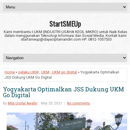
StartSMEUp
Kami membantu I-UKM (INDUSTRI-USAHA KECIL MIKRO) untuk Naik Kelas
dalam menggunakan Teknologi Informasi dan Sosial Media. Kontak kami
: startsmeup@dayaciptamandiri.com HP: 0812-1057533
Home
»
pelaku UKM
,
UKM
,
UKM go digital
» Yogyakarta Optimalkan
JSS Dukung UKM Go Digital
Yogyakarta Optimalkan JSS Dukung UKM
Go Digital
By
Mila Ursilal Awalin
May 20, 2021
No comments