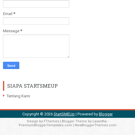
Email
*
Message
*
SIAPA STARTSMEUP
Tentang Kami
Copyright ©
2026
StartSMEUp
| Powered by
Blogger
Design by
FThemes
| Blogger Theme by
Lasantha
-
PremiumBloggerTemplates.com
|
NewBloggerThemes.com