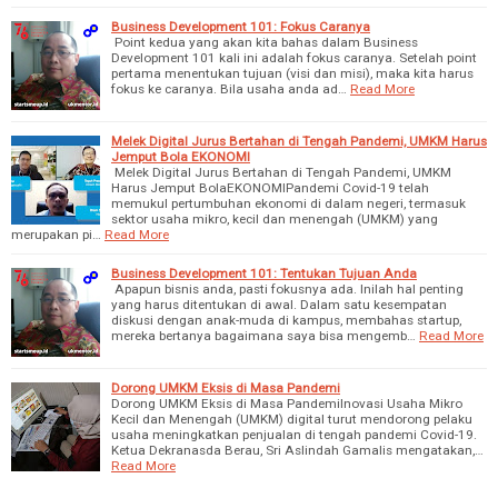
Business Development 101: Fokus Caranya
Point kedua yang akan kita bahas dalam Business
Development 101 kali ini adalah fokus caranya. Setelah point
pertama menentukan tujuan (visi dan misi), maka kita harus
fokus ke caranya. Bila usaha anda ad…
Read More
Melek Digital Jurus Bertahan di Tengah Pandemi, UMKM Harus
Jemput Bola EKONOMI
Melek Digital Jurus Bertahan di Tengah Pandemi, UMKM
Harus Jemput BolaEKONOMIPandemi Covid-19 telah
memukul pertumbuhan ekonomi di dalam negeri, termasuk
sektor usaha mikro, kecil dan menengah (UMKM) yang
merupakan pi…
Read More
Business Development 101: Tentukan Tujuan Anda
Apapun bisnis anda, pasti fokusnya ada. Inilah hal penting
yang harus ditentukan di awal. Dalam satu kesempatan
diskusi dengan anak-muda di kampus, membahas startup,
mereka bertanya bagaimana saya bisa mengemb…
Read More
Dorong UMKM Eksis di Masa Pandemi
Dorong UMKM Eksis di Masa PandemiInovasi Usaha Mikro
Kecil dan Menengah (UMKM) digital turut mendorong pelaku
usaha meningkatkan penjualan di tengah pandemi Covid-19.
Ketua Dekranasda Berau, Sri Aslindah Gamalis mengatakan,…
Read More