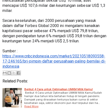
mencatatkan pendapatan sekitar US$ 10 miliar, aset 
mencapai US$ 107,6 miliar dan keuntungan sebesar US$ 1,3 
miliar.
Secara keseluruhan, dari 2000 perusahaan yang masuk 
dalam daftar Forbes Global 2000 ini mengalami kenaikan 
kapitalisasi pasar sebesar 47% menjadi US$ 79,8 triliun, 
dengan pendapatan turun 6% menjadi US$ 39,8 triliun dengan 
keuntungan turun 24% menjadi US$ 2,5 triliun.
Sumber : 
https://www.cnbcindonesia.com/market/20210518093558-
17-246165/bri-pimpin-daftar-perusahaan-paling-bernilai-di-
indonesia
Related Posts:
Berikut 4 Cara untuk Optimalkan UMKM Milik Kamu!
Berikut 4 Cara untuk Optimalkan UMKM Milik Kamu!Sudah
hampir dua tahun kita bertahan hidup di tengah pandemi.
Dampak yang dirasakan tentunya bukan cuma di sektor
kesehatan saja, sektor ekonomi pun ikut terpukul dan ha…
Read More