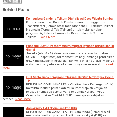
Related Posts:
Kemendesa Gandeng Telkom Digitalisasi Desa Wisata Sumba
Kementerian Desa, Daerah Pembangunan Tertinggal, dan
Transmigrasi (Kemendesa) menggandeng PT Telekomunikasi
Indonesia (Persero) Tbk (Telkom) untuk melaksanakan
program Digitalisasi Pariwisata Desa di daerah Sumba.
Telkom …
Read More
Pandemi COVID-19 momentum migrasi layanan pendidikan ke
digital
Jakarta (ANTARA) - Pandemi virus corona jenis baru atau
COVID-19 dapat menjadi momentum bagi lembaga pendidikan
untuk melakukan migrasi dari konvensional ke digital."Adanya
wabah ini menyadarkan kita pentingnya untuk melaku…
Read
More
OJK Minta Bank Terapkan Relaksasi Debitur Terdampak Covid-
19
REPUBLIKA.CO.ID, JAKARTA -- Otoritas Jasa Keuangan (OJK)
meminta industri perbankan mulai menerapkan kebijakan
relaksasi terhadap debitur yang terdampak wabah Virus
Corona baru atau Covid-19. OJK menerapkan kebijakan
pember…
Read More
Jamkrindo Aktif Sosialisasikan KUR
REPUBLIKA.CO.ID, JAKARTA -- PT Jamkrindo (Persero) aktif
menyosialisasikan program kredit usaha rakyat (KUR) ke