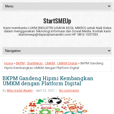
StartSMEUp
Kami membantu I-UKM (INDUSTRI-USAHA KECIL MIKRO) untuk Naik Kelas
dalam menggunakan Teknologi Informasi dan Sosial Media. Kontak kami
: startsmeup@dayaciptamandiri.com HP: 0812-1057533
Home
»
BKPM
,
StartMeUp
,
UMKM
,
UMKM Digital
» BKPM Gandeng
Hipmi Kembangkan UMKM dengan Platform Digital
BKPM Gandeng Hipmi Kembangkan
UMKM dengan Platform Digital
By
Mila Ursilal Awalin
April 22, 2021
No comments