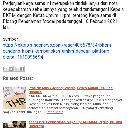
Perjanjian kerja sama ini merupakan tindak lanjut dari nota 
kesepahaman sebelumnya yang telah ditandatangani Kepala 
BKPM dengan Ketua Umum Hipmi tentang Kerja sama di 
Bidang Penanaman Modal pada tanggal 10 Februari 2021 
lalu.
sumber : 
https://ekbis.sindonews.com/read/405678/34/bkpm-
gandeng-hipmi-kembangkan-umkm-dengan-platform-
digital-1619096694
Related Posts:
Problem Klasik Jelang Lebaran, Posko Aduan THR Jadi
Harapan
KARANGANYAR, KRJOGJA.com – Posko pengaduan
hubungan industrial Disdagnakertranskop UKM Karanganyar
‘kebanjiran’ keluhan buruh jelang lebaran. Mulai dari
pemecatan sampai pembayaran THR yang dikemplang
majikan.Kabid Hubungan I…
Read More
Xendit Beri Pembebasan Biaya Rp1 M UMKM Terpilih, Ini Cara
Daftarnya