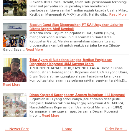
Jakarta, IDN Times - Xendit, salah satu perusahaan teknologi
finansial penyedia solusi pembayaran memberikan
pembebasan biaya senilai 1 miliar rupiah kepada Usaha Mikro,
Kecil, dan Menengah (UMKM) terpilih. Hal itu dila…
Read More
Stasiun Garut Siap Dioperasikan, PT KAI Upayakan Jalur ke
Cibatu Segera Aktif Kembali
Merdeka.com - Sejumlah pejabat PT KAI, Sabtu (15/5),
mengecek kondisi stasiun di Kecamatan Garut Kota,
Kabupaten Garut. Mereka menyatakan stasiun itu siap
dioperasikan kembali untuk reaktivasi jalur kereta Cibatu-
Garut."Saya …
Read More
Telur Ayam di Sukadana Langka, Berikut Penjelasan
Disperindag Koperasi UKM Kayong Utara
TRIBUNPONTIANAK.CO.ID, KAYONG UTARA - Kepala Dinas
Perindustrian, Perdagangan, Koperasi, dan UKM Kayong Utara,
Erwin Sudrajat mengungkap alasan terjadinya kelangkaan
komoditas telur ayam ras selama sekitar sepekan terakhir.Di…
Read More
Dinas Koperasi Karangasem Ancam Bubarkan 114 Koperasi
Sejumlah KUD yang sebelumnya jadi andalan desa justru
bangkrut, bahkan tak bisa bayar gaji karyawan.AMLAPURA,
NusaBaliDinas Koperasi dan Usaha Kecil Menengah (UKM)
Karangasem menggelar rapat bersama Dewan Koperasi
Indon…
Read More
← Newer Post
Home
Older Post →