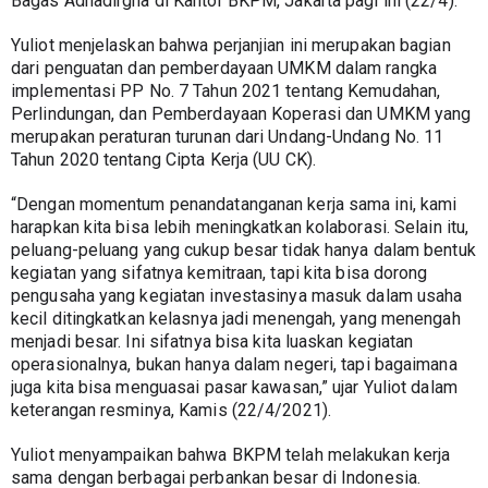
Bagas Adhadirgha di Kantor BKPM, Jakarta pagi ini (22/4).
Yuliot menjelaskan bahwa perjanjian ini merupakan bagian 
dari penguatan dan pemberdayaan UMKM dalam rangka 
implementasi PP No. 7 Tahun 2021 tentang Kemudahan, 
Perlindungan, dan Pemberdayaan Koperasi dan UMKM yang 
merupakan peraturan turunan dari Undang-Undang No. 11 
Tahun 2020 tentang Cipta Kerja (UU CK).
“Dengan momentum penandatanganan kerja sama ini, kami 
harapkan kita bisa lebih meningkatkan kolaborasi. Selain itu, 
peluang-peluang yang cukup besar tidak hanya dalam bentuk 
kegiatan yang sifatnya kemitraan, tapi kita bisa dorong 
pengusaha yang kegiatan investasinya masuk dalam usaha 
kecil ditingkatkan kelasnya jadi menengah, yang menengah 
menjadi besar. Ini sifatnya bisa kita luaskan kegiatan 
operasionalnya, bukan hanya dalam negeri, tapi bagaimana 
juga kita bisa menguasai pasar kawasan,” ujar Yuliot dalam 
keterangan resminya, Kamis (22/4/2021).
Yuliot menyampaikan bahwa BKPM telah melakukan kerja 
sama dengan berbagai perbankan besar di Indonesia. 