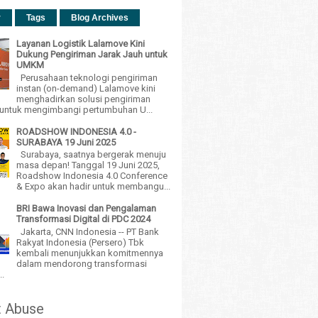
r
Tags
Blog Archives
Layanan Logistik Lalamove Kini
Dukung Pengiriman Jarak Jauh untuk
UMKM
Perusahaan teknologi pengiriman
instan (on-demand) Lalamove kini
menghadirkan solusi pengiriman
h untuk mengimbangi pertumbuhan U...
ROADSHOW INDONESIA 4.0 -
SURABAYA 19 Juni 2025
Surabaya, saatnya bergerak menuju
masa depan! Tanggal 19 Juni 2025,
Roadshow Indonesia 4.0 Conference
& Expo akan hadir untuk membangu...
BRI Bawa Inovasi dan Pengalaman
Transformasi Digital di PDC 2024
Jakarta, CNN Indonesia -- PT Bank
Rakyat Indonesia (Persero) Tbk
kembali menunjukkan komitmennya
dalam mendorong transformasi
..
t Abuse