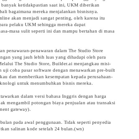
 banyak ketidakpastian saat ini, UKM diberikan
ali bagaimana mereka menjalankan bisnisnya.
nline akan menjadi sangat penting, oleh karena itu
para pelaku UKM sehingga mereka dapat
a-masa sulit seperti ini dan mampu bertahan di masa
an penawaran-penawaran dalam The Studio Store
gan yang jauh lebih luas yang dihadapi oleh para
 Melalui The Studio Store, Builder.ai menjangkau misi-
n uji coba pasar software dengan menawarkan pre-built
ngkau dan memberikan kesempatan kepada perusahaan-
knologi untuk menumbuhkan bisnis mereka.
ditawarkan dalam versi bahasa Inggris dengan harga
dak mengambil potongan biaya penjualan atau transaksi
ment gateway).
 bulan pada awal penggunaan. Tidak seperti penyedia
tkan salinan kode setelah 24 bulan.(wn)