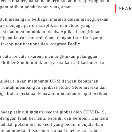
gecer (retailer) dapat memperlihatkan barang yang akan
ragam pilihan pembayaran yang aman.
SEAR
r untuk menangani berbagai masalah dalam menggunakan
uk menjaga performa aplikasi dan cloud yang
kasi dan menumbuhkan bisnis. Aplikasi pengiriman
rjalan lancar dan sederhana dengan fitur-fitur yang
in-app notifications dan integrasi FedEx.
di batu loncatan karena memungkinkan pelanggan
 Builder Studio untuk menyesuaikan aplikasi mereka
ilder.ai akan membantu UKM dengan kebutuhan
, untuk membangun aplikasi Studio Store mereka dan
iga bulan pertama. Penawaran ini akan tetap diberikan
hadap seluruh industri secara global oleh COVID-19,
elanggan telah berhenti, beralih, dan berubah. Diantara
n adalah pelaku bisnis kecil yang belum menjalankan
enggantungkan bisnis mereka pada pelanggan yang