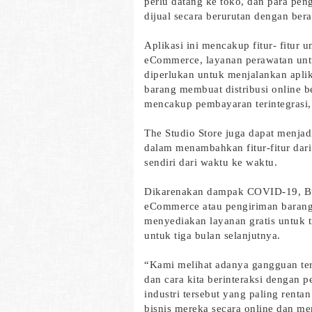
perlu datang ke toko, dan para pen
dijual secara berurutan dengan be
Aplikasi ini mencakup fitur- fitu
eCommerce, layanan perawatan unt
diperlukan untuk menjalankan apli
barang membuat distribusi online be
mencakup pembayaran terintegrasi, 
The Studio Store juga dapat menja
dalam menambahkan fitur-fitur dari
sendiri dari waktu ke waktu.
Dikarenakan dampak COVID-19, Bu
eCommerce atau pengiriman barang
menyediakan layanan gratis untuk t
untuk tiga bulan selanjutnya.
“Kami melihat adanya gangguan ter
dan cara kita berinteraksi dengan p
industri tersebut yang paling renta
bisnis mereka secara online dan m