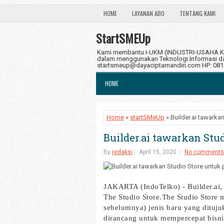
HOME
LAYANAN ABO
TENTANG KAMI
StartSMEUp
Kami membantu I-UKM (INDUSTRI-USAHA KE
dalam menggunakan Teknologi Informasi dan
startsmeup@dayaciptamandiri.com HP: 08
HOME
Home
»
startSMeUp
» Builder.ai tawarka
Builder.ai tawarkan Stu
By
redaksi
April 15, 2020
No comments
JAKARTA (IndoTelko) - Builder.ai
The Studio Store.
The Studio Store 
sebelumnya) jenis baru yang dituj
dirancang untuk mempercepat bisnis