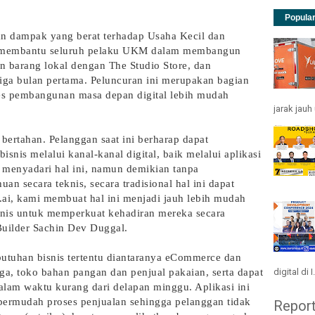
Popula
 dampak yang berat terhadap Usaha Kecil dan
n membantu seluruh pelaku UKM dalam membangun
n barang lokal dengan The Studio Store, dan
iga bulan pertama. Peluncuran ini merupakan bagian
oses pembangunan masa depan digital lebih mudah
jarak jau
p bertahan. Pelanggan saat ini berharap dapat
snis melalui kanal-kanal digital, baik melalui aplikasi
s menyadari hal ini, namun demikian tanpa
an secara teknis, secara tradisional hal ini dapat
r.ai, kami membuat hal ini menjadi jauh lebih mudah
isnis untuk memperkuat kehadiran mereka secara
Builder Sachin Dev Duggal.
butuhan bisnis tertentu diantaranya eCommerce dan
digital di I.
ga, toko bahan pangan dan penjual pakaian, serta dapat
alam waktu kurang dari delapan minggu. Aplikasi ini
rmudah proses penjualan sehingga pelanggan tidak
Repor