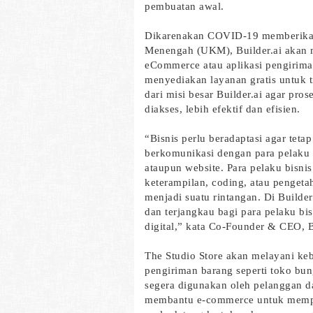
pembuatan awal.
Dikarenakan COVID-19 memberikan
Menengah (UKM), Builder.ai aka
eCommerce atau aplikasi pengirima
menyediakan layanan gratis untuk t
dari misi besar Builder.ai agar pr
diakses, lebih efektif dan efisien.
“Bisnis perlu beradaptasi agar teta
berkomunikasi dengan para pelaku bi
ataupun website. Para pelaku bisni
keterampilan, coding, atau pengetahu
menjadi suatu rintangan. Di Builde
dan terjangkau bagi para pelaku b
digital,” kata Co-Founder & CEO, 
The Studio Store akan melayani ke
pengiriman barang seperti toko bun
segera digunakan oleh pelanggan d
membantu e-commerce untuk mempe