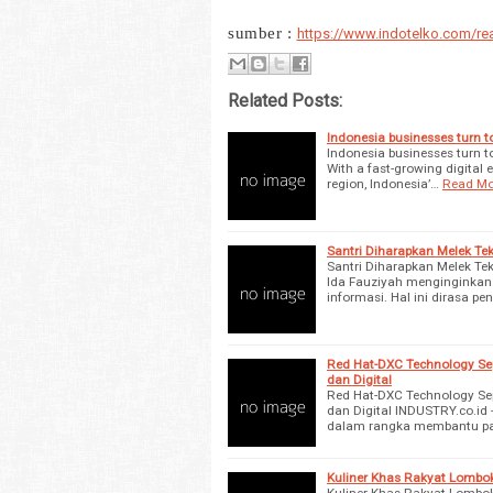
sumber :
https://www.indotelko.com/re
Related Posts:
Indonesia businesses turn t
Indonesia businesses turn t
With a fast-growing digital
region, Indonesia’…
Read Mo
Santri Diharapkan Melek Tek
Santri Diharapkan Melek Te
Ida Fauziyah menginginkan
informasi. Hal ini dirasa pe
Red Hat-DXC Technology Se
dan Digital
Red Hat-DXC Technology Se
dan Digital INDUSTRY.co.id
dalam rangka membantu p
Kuliner Khas Rakyat Lombo
Kuliner Khas Rakyat Lombok