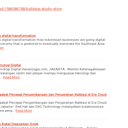
ad/1586586748/builderai-studio-store
o digital transformation
o digital transformation How Indonesian businesses are going digital
 economy that is predicted to eventually dominate the Southeast Asia
re
nologi Digital
knologi Digital Harianjogja.com, JAKARTA - Menteri Ketenagakerjaan
 kalangan santri dan pelajar mampu menguasai teknologi dan
n…
Read More
pakat Percepat Pengembangan dan Pengerahan Aplikasi di Era Cloud
pakat Percepat Pengembangan dan Pengerahan Aplikasi di Era Cloud
 -Jakarta– Red Hat dan DXC Technology melanjutkan kolaborasinya
ara peng…
Read More
k Bakal Dipasarkan Gojek
 Bakal Dipasarkan Gojek Indonesiainside.id, Mataram – Kepala