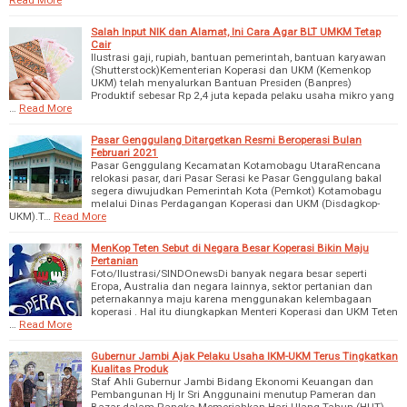
Read More
Salah Input NIK dan Alamat, Ini Cara Agar BLT UMKM Tetap
Cair
Ilustrasi gaji, rupiah, bantuan pemerintah, bantuan karyawan
(Shutterstock)Kementerian Koperasi dan UKM (Kemenkop
UKM) telah menyalurkan Bantuan Presiden (Banpres)
Produktif sebesar Rp 2,4 juta kepada pelaku usaha mikro yang
…
Read More
Pasar Genggulang Ditargetkan Resmi Beroperasi Bulan
Februari 2021
Pasar Genggulang Kecamatan Kotamobagu UtaraRencana
relokasi pasar, dari Pasar Serasi ke Pasar Genggulang bakal
segera diwujudkan Pemerintah Kota (Pemkot) Kotamobagu
melalui Dinas Perdagangan Koperasi dan UKM (Disdagkop-
UKM).T…
Read More
MenKop Teten Sebut di Negara Besar Koperasi Bikin Maju
Pertanian
Foto/Ilustrasi/SINDOnewsDi banyak negara besar seperti
Eropa, Australia dan negara lainnya, sektor pertanian dan
peternakannya maju karena menggunakan kelembagaan
koperasi . Hal itu diungkapkan Menteri Koperasi dan UKM Teten
…
Read More
Gubernur Jambi Ajak Pelaku Usaha IKM-UKM Terus Tingkatkan
Kualitas Produk
Staf Ahli Gubernur Jambi Bidang Ekonomi Keuangan dan
Pembangunan Hj Ir Sri Anggunaini menutup Pameran dan