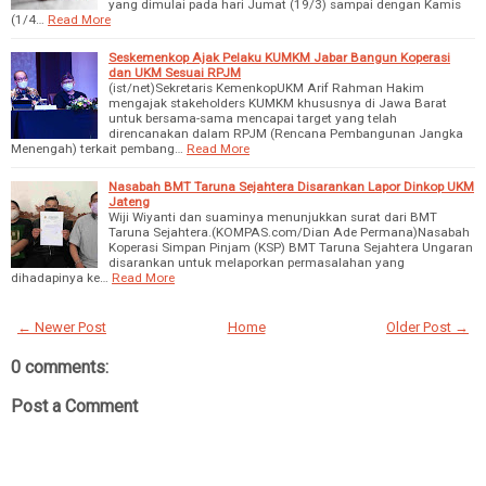
yang dimulai pada hari Jumat (19/3) sampai dengan Kamis
(1/4…
Read More
Seskemenkop Ajak Pelaku KUMKM Jabar Bangun Koperasi
dan UKM Sesuai RPJM
(ist/net)Sekretaris KemenkopUKM Arif Rahman Hakim
mengajak stakeholders KUMKM khususnya di Jawa Barat
untuk bersama-sama mencapai target yang telah
direncanakan dalam RPJM (Rencana Pembangunan Jangka
Menengah) terkait pembang…
Read More
Nasabah BMT Taruna Sejahtera Disarankan Lapor Dinkop UKM
Jateng
Wiji Wiyanti dan suaminya menunjukkan surat dari BMT
Taruna Sejahtera.(KOMPAS.com/Dian Ade Permana)Nasabah
Koperasi Simpan Pinjam (KSP) BMT Taruna Sejahtera Ungaran
disarankan untuk melaporkan permasalahan yang
dihadapinya ke…
Read More
← Newer Post
Home
Older Post →
0 comments:
Post a Comment