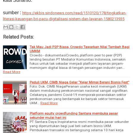
kata Sunarso.
sumber :
https://ekbis.sindonews.com/read/1510120/178/tingkatkan-
literasi-keuangan-bri-pacu-digitalisasi-sistem-dan-layanan-1580213935
Related Posts:
Tak Mau Jadi P2P Biasa, Crowdo Tawarkan Nilai Tambah Bagi
UMKM
Crowdo - dokumentasiCrowdo, platform peer to peer (P2P)
lending besutan PT Mediator Komunitas Indonesia, semakin
fokus untuk tak sekadar menjadi platform layanan pinjam-
meminjam digital biasa di tengah persaingan industri yan…
Read More
Peduli UKM, CIMB Niaga Gelar “Kejar Mimpi Berani Bisnis Fest”
Foto: Dok. CIMB NiagaPeranan usaha kecil menengah (UKM)
dalam mendukung perekonomian nasional sangat signifikan.
Celakanya, pandemi Covid-19 memporak-porandakan sektor
perekonomian yang berdampak ke banyak sektor termasuk
UKM…
Read More
Platform equity crowdfunding Santara membuka pasar
sekunder mulai hari ini
PT Santara Daya Inspiratama resmi membuka pasar sekunder
yang diperuntukan bagi jual beli saham bisnis UKM.
Pembukaan transaksi ini berlangsung selama 10 hari kerja