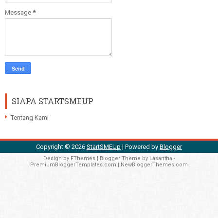
Message
*
SIAPA STARTSMEUP
Tentang Kami
Copyright ©
2026
StartSMEUp
| Powered by
Blogger
Design by
FThemes
| Blogger Theme by
Lasantha
-
PremiumBloggerTemplates.com
|
NewBloggerThemes.com