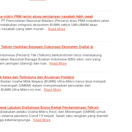
 mikro, PNM jamin akses pendanaan nasabah lebih cepat
T Permodalan Nasional Madani (Persero) atau PNM meyakini jalan
melakukan integrasi ekosistem BUMN sektor UMi-UMKM akan
 nasabah yang lebih murah …
Read More
, Telkom Hadirkan Beragam Dukungan Ekosistem Digital di
donesia (Persero) Tbk (Telkom) berkomitmen terus mendukung
akan Nasional Bangga Buatan Indonesia (BBI) edisi Juni yang
am jaringan (daring) dan luar…
Read More
ik Kelas dan Terlindung dari Ancaman Predator
 Badan Usaha Milik Negara (BUMN) Ultra Mikro harus bisa menjadi
l menengah (UMKM) dalam menyelesaikan persoalan dan
s.BUMN Ultra Mikro ini mel…
Read More
pok Lakukan Digitalisasi Bisnis Berkat Pendampingan Telkom
ilakukan pelaku Usaha Mikro, Kecil, dan Menengah (UMKM) untuk
elama pandemi Covid-19 terjadi. Salah satu langkah yang diambil
aga keberlangsunga…
Read More