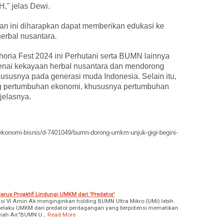
," jelas Dewi.
atan ini diharapkan dapat memberikan edukasi ke
erbal nusantara.
oria Fest 2024 ini Perhutani serta BUMN lainnya
nai kekayaan herbal nusantara dan mendorong
hususnya pada generasi muda Indonesia. Selain itu,
g pertumbuhan ekonomi, khususnya pertumbuhan
 jelasnya.
a-ekonomi-bisnis/d-7401049/bumn-dorong-umkm-unjuk-gigi-begini-
arus Proaktif Lindungi UMKM dari 'Predator'
 VI Amin Ak menginginkan holding BUMN Ultra Mikro (UMi) lebih
 pelaku UMKM dari predator perdagangan yang berpotensi mematikan
anah Air."BUMN U…
Read More