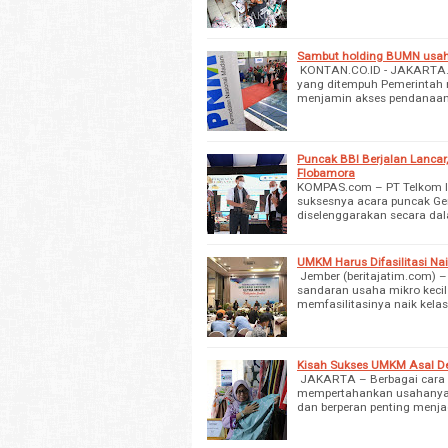
Sambut holding BUMN usaha
KONTAN.CO.ID - JAKARTA. P
yang ditempuh Pemerintah 
menjamin akses pendanaan
Puncak BBI Berjalan Lancar
Flobamora
KOMPAS.com – PT Telkom In
suksesnya acara puncak Ger
diselenggarakan secara dal
UMKM Harus Difasilitasi Na
Jember (beritajatim.com) –
sandaran usaha mikro keci
memfasilitasinya naik kela
Kisah Sukses UMKM Asal De
JAKARTA – Berbagai cara d
mempertahankan usahanya s
dan berperan penting menj