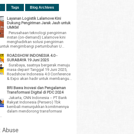
r
Tags
Blog Archives
Layanan Logistik Lalamove Kini
Dukung Pengiriman Jarak Jauh untuk
UMKM
Perusahaan teknologi pengiriman
instan (on-demand) Lalamove kini
menghadirkan solusi pengiriman
h untuk mengimbangi pertumbuhan U...
ROADSHOW INDONESIA 4.0 -
SURABAYA 19 Juni 2025
Surabaya, saatnya bergerak menuju
masa depan! Tanggal 19 Juni 2025,
Roadshow Indonesia 4.0 Conference
& Expo akan hadir untuk membangu...
BRI Bawa Inovasi dan Pengalaman
Transformasi Digital di PDC 2024
Jakarta, CNN Indonesia -- PT Bank
Rakyat Indonesia (Persero) Tbk
kembali menunjukkan komitmennya
dalam mendorong transformasi
..
t Abuse