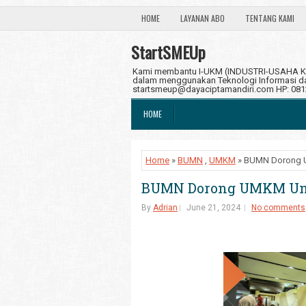
HOME
LAYANAN ABO
TENTANG KAMI
StartSMEUp
Kami membantu I-UKM (INDUSTRI-USAHA KE
dalam menggunakan Teknologi Informasi dan
startsmeup@dayaciptamandiri.com HP: 08
HOME
Home
»
BUMN
,
UMKM
» BUMN Dorong U
BUMN Dorong UMKM Unju
By
Adrian
June 21, 2024
No comments