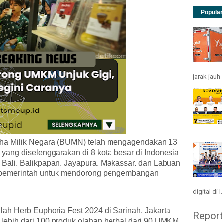
Popula
jarak jau
aha Milik Negara (BUMN) telah mengagendakan 13
yang diselenggarakan di 8 kota besar di Indonesia
, Bali, Balikpapan, Jayapura, Makassar, dan Labuan
a pemerintah untuk mendorong pengembangan
digital di I.
alah Herb Euphoria Fest 2024 di Sarinah, Jakarta
Repor
 lebih dari 100 produk olahan herbal dari 90 UMKM