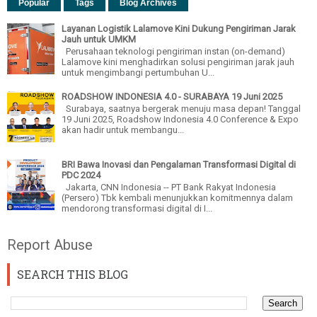
Popular
Tags
Blog Archives
Layanan Logistik Lalamove Kini Dukung Pengiriman Jarak
Jauh untuk UMKM
Perusahaan teknologi pengiriman instan (on-demand)
Lalamove kini menghadirkan solusi pengiriman jarak jauh
untuk mengimbangi pertumbuhan U...
ROADSHOW INDONESIA 4.0 - SURABAYA 19 Juni 2025
Surabaya, saatnya bergerak menuju masa depan! Tanggal
19 Juni 2025, Roadshow Indonesia 4.0 Conference & Expo
akan hadir untuk membangu...
BRI Bawa Inovasi dan Pengalaman Transformasi Digital di
PDC 2024
Jakarta, CNN Indonesia -- PT Bank Rakyat Indonesia
(Persero) Tbk kembali menunjukkan komitmennya dalam
mendorong transformasi digital di I...
Report Abuse
SEARCH THIS BLOG