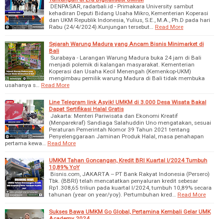
DENPASAR, radarbali.id - Primakara University sambut
kehadiran Deputi Bidang Usaha Mikro, Kementerian Koperasi
dan UKM Republik Indonesia, Yulius, S.E., M.A., Ph.D pada hari
Rabu (24/4/2024).Kunjungan tersebut…
Read More
Sejarah Warung Madura yang Ancam Bisnis Minimarket di
Bali
Surabaya - Larangan Warung Madura buka 24 jam di Bali
menjadi polemik di kalangan masyarakat. Kementerian
Koperasi dan Usaha Kecil Menengah (Kemenkop-UKM)
mengimbau pemilik warung Madura di Bali tidak membuka
usahanya s…
Read More
Line Telegram link Asyik! UMKM di 3.000 Desa Wisata Bakal
Dapat Sertifikasi Halal Gratis
Jakarta: Menteri Pariwisata dan Ekonomi Kreatif
(Menparekraf) Sandiaga Salahuddin Uno mengatakan, sesuai
Peraturan Pemerintah Nomor 39 Tahun 2021 tentang
Penyelenggaraan Jaminan Produk Halal, masa penahapan
pertama kewa…
Read More
UMKM Tahan Goncangan, Kredit BRI Kuartal I/2024 Tumbuh
10,89% YoY
Bisnis.com, JAKARTA -- PT Bank Rakyat Indonesia (Persero)
Tbk. (BBRI) telah mencatatkan penyaluran kredit sebesar
Rp1.308,65 triliun pada kuartal I/2024, tumbuh 10,89% secara
tahunan (year on year/yoy). Pertumbuhan kred…
Read More
Sukses Bawa UMKM Go Global, Pertamina Kembali Gelar UMK
Academy 2024