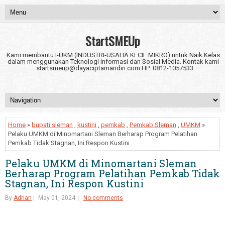
StartSMEUp
Kami membantu I-UKM (INDUSTRI-USAHA KECIL MIKRO) untuk Naik Kelas
dalam menggunakan Teknologi Informasi dan Sosial Media. Kontak kami
: startsmeup@dayaciptamandiri.com HP: 0812-1057533
Home
»
bupati sleman
,
kustini
,
pemkab
,
Pemkab Sleman
,
UMKM
»
Pelaku UMKM di Minomartani Sleman Berharap Program Pelatihan
Pemkab Tidak Stagnan, Ini Respon Kustini
Pelaku UMKM di Minomartani Sleman
Berharap Program Pelatihan Pemkab Tidak
Stagnan, Ini Respon Kustini
By
Adrian
May 01, 2024
No comments