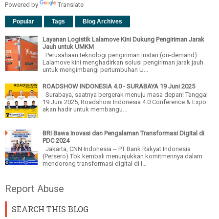
Powered by
Translate
Popular
Tags
Blog Archives
Layanan Logistik Lalamove Kini Dukung Pengiriman Jarak
Jauh untuk UMKM
Perusahaan teknologi pengiriman instan (on-demand)
Lalamove kini menghadirkan solusi pengiriman jarak jauh
untuk mengimbangi pertumbuhan U...
ROADSHOW INDONESIA 4.0 - SURABAYA 19 Juni 2025
Surabaya, saatnya bergerak menuju masa depan! Tanggal
19 Juni 2025, Roadshow Indonesia 4.0 Conference & Expo
akan hadir untuk membangu...
BRI Bawa Inovasi dan Pengalaman Transformasi Digital di
PDC 2024
Jakarta, CNN Indonesia -- PT Bank Rakyat Indonesia
(Persero) Tbk kembali menunjukkan komitmennya dalam
mendorong transformasi digital di I...
Report Abuse
SEARCH THIS BLOG