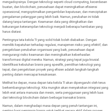
mengadopsinya. Dengan teknologi seperti cloud computing, kecerdasan
buatan, dan blockchain, perusahaan dapat meningkatkan efisiensi
operasional, mengoptimalkan pengambilan keputusan, dan menciptakan
pengalaman pelanggan yang lebih baik. Namun, perubahan ini tidak
datang tanpa tantangan. Keamanan data yang ditingkatkan dan
kekurangan keterampilan teknologi menjadi beberapa hambatan yang
harus diatasi.
Pentingnya tata kelola TI yang solid tidak boleh diabaikan. Dengan
memiliki kepatuhan terhadap regulasi, manajemen risiko yang efektif, dan
pengelolaan perubahan organisasi yang baik, perusahaan dapat
mengurangi risiko keamanan dan meningkatkan keberhasilan
transformasi digital mereka. Namun, strategi yang tepat juga krusial.
Identifikasi kebutuhan bisnis yang spesifik, pemilihan teknologi yang
tepat, dan pengelolaan proyek yang efisien adalah langkah-langkah
penting dalam mencapai kesuksesan.
Melihat ke depan, masa depan tata kelola TI akan dipengaruhi oleh terus
berkembangnya teknologi. Kita mungkin akan menyaksikan integrasi yang
lebih erat antara manusia dan mesin, serta penggunaan yang lebih luas
dari teknologi blockchain dalam berbagai transaksi bisnis.
Namun, dalam menghadapi masa depan yang penuh tantangan ini,
penting bagi pemimpin bisnis untuk terlibat secara aktif dalam proses