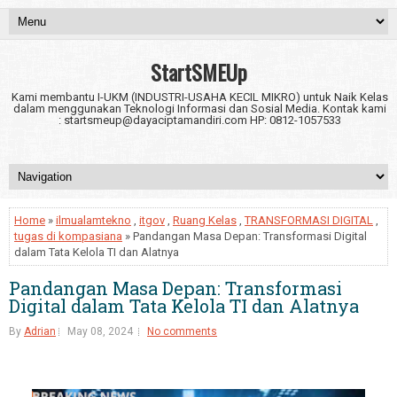
StartSMEUp
Kami membantu I-UKM (INDUSTRI-USAHA KECIL MIKRO) untuk Naik Kelas
dalam menggunakan Teknologi Informasi dan Sosial Media. Kontak kami
: startsmeup@dayaciptamandiri.com HP: 0812-1057533
Home
»
ilmualamtekno
,
itgov
,
Ruang Kelas
,
TRANSFORMASI DIGITAL
,
tugas di kompasiana
» Pandangan Masa Depan: Transformasi Digital
dalam Tata Kelola TI dan Alatnya
Pandangan Masa Depan: Transformasi
Digital dalam Tata Kelola TI dan Alatnya
By
Adrian
May 08, 2024
No comments