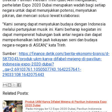
perhelatan Expo 2020 Dubai merupakan wadah bagi setiap 
negara untuk dapat menunjukkan potensi, menyatukan 
pikiran, dan mencari solusi lewat kolaborasi.
"Kami senang dapat menyatukan budaya dengan Indonesia 
melalui pertunjukan musik ini. Kami berharap kegiatan ini 
dapat mempererat hubungan baik antar negara dan dapat 
memperkenalkan lebih jauh kekayaan seni dan budaya 
negara-negara di ASEAN," kata Trinh.
Sumber : 
https://finance.detik.com/berita-ekonomi-bisnis/d-
5873043/produk-ukm-karya-difabel-mejeng-di-paviliun-
indonesia-expo-2020-dubai?
_ga=2.69103761.1050507743.1642257641-
29033108.1642075443
Related Posts:
Produk UKM Karya Difabel Mejeng di Paviliun Indonesia Expo
2020 Dubai
Pada minggu ke-12 Expo 2020 Dubai, Paviliun Indonesia