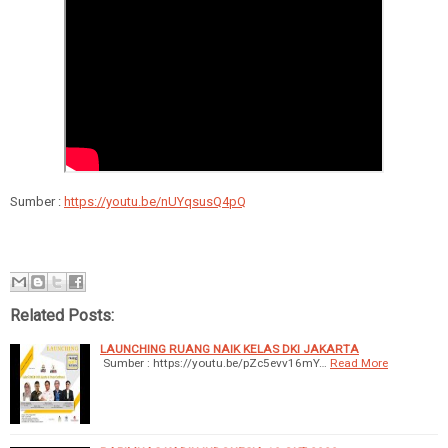
Sumber :
https://youtu.be/nUYqsusQ4pQ
Related Posts:
LAUNCHING RUANG NAIK KELAS DKI JAKARTA
Sumber : https://youtu.be/pZc5evv16mY…
Read More