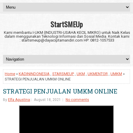
StartSMEUp
Kami membantu I-UKM (INDUSTRI-USAHA KECIL MIKRO) untuk Naik Kelas
dalam menggunakan Teknologi Informasi dan Sosial Media. Kontak kami
: startsmeup@dayaciptamandiri.com HP: 0812-1057533
Home
»
KADININDONESIA
,
STARSMEUP
,
UKM
,
UKMENTOR
,
UMKM
»
STRATEGI PENJUALAN UMKM ONLINE
STRATEGI PENJUALAN UMKM ONLINE
By
Elfa Agustina
August 18, 2021
No comments