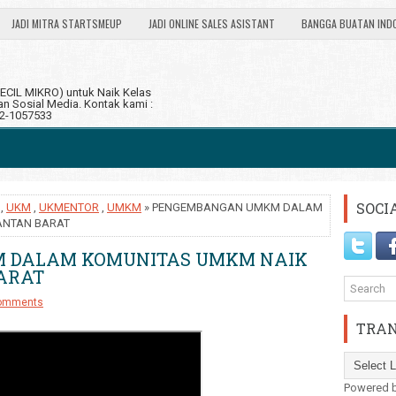
JADI MITRA STARTSMEUP
JADI ONLINE SALES ASISTANT
BANGGA BUATAN IND
CIL MIKRO) untuk Naik Kelas
 Sosial Media. Kontak kami :
12-1057533
SOCI
,
UKM
,
UKMENTOR
,
UMKM
» PENGEMBANGAN UMKM DALAM
ANTAN BARAT
 DALAM KOMUNITAS UMKM NAIK
ARAT
omments
TRAN
Powered 