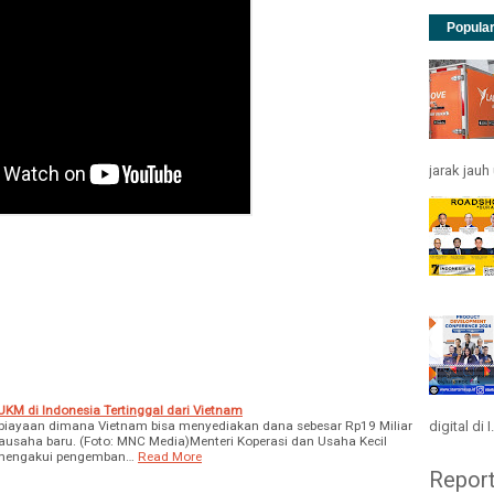
Popula
jarak jau
M di Indonesia Tertinggal dari Vietnam
mbiayaan dimana Vietnam bisa menyediakan dana sebesar Rp19 Miliar
digital di I.
rausaha baru. (Foto: MNC Media)Menteri Koperasi dan Usaha Kecil
 mengakui pengemban…
Read More
Repor