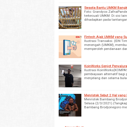
Swasta Bantu UMKM Bangkit
Foto: Grandyos ZafnaPande
terkecuali UMKM. Di sisi l
dihadapkan pada tantangan
Fintech Ajak UMKM yang Su
Ilustrasi Transaksi. (IDN 
menengah (UMKM), membuat
memperoleh pendanaan dari p
KoinWorks Genjot Penyalu
Ilustrasi KoinWorks(KOMP
pembiayaan alternatif bagi
menjelang dan selama bula
Menristek Sebut 2 Hal yan
Menristek Bambang Brodjon
Selasa (2/3/2021).(Tangkap
Bambang Brodjonegoro men