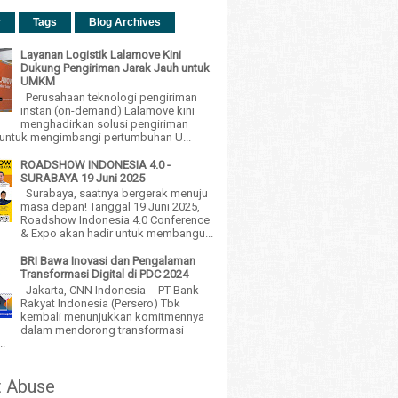
r
Tags
Blog Archives
Layanan Logistik Lalamove Kini
Dukung Pengiriman Jarak Jauh untuk
UMKM
Perusahaan teknologi pengiriman
instan (on-demand) Lalamove kini
menghadirkan solusi pengiriman
h untuk mengimbangi pertumbuhan U...
ROADSHOW INDONESIA 4.0 -
SURABAYA 19 Juni 2025
Surabaya, saatnya bergerak menuju
masa depan! Tanggal 19 Juni 2025,
Roadshow Indonesia 4.0 Conference
& Expo akan hadir untuk membangu...
BRI Bawa Inovasi dan Pengalaman
Transformasi Digital di PDC 2024
Jakarta, CNN Indonesia -- PT Bank
Rakyat Indonesia (Persero) Tbk
kembali menunjukkan komitmennya
dalam mendorong transformasi
..
t Abuse