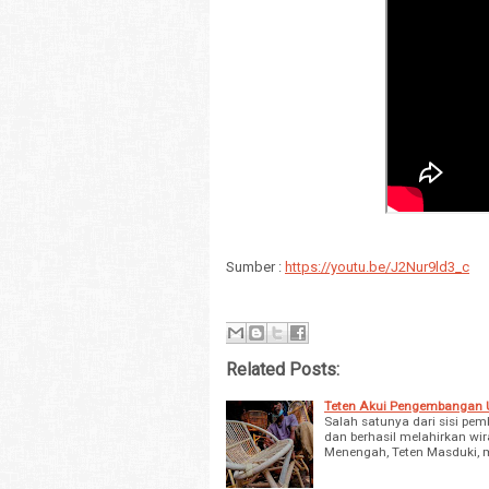
Sumber :
https://youtu.be/J2Nur9ld3_c
Related Posts:
Teten Akui Pengembangan UK
Salah satunya dari sisi pe
dan berhasil melahirkan wi
Menengah, Teten Masduki,