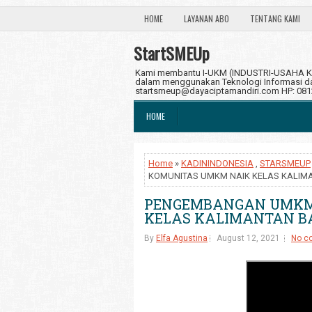
HOME
LAYANAN ABO
TENTANG KAMI
StartSMEUp
Kami membantu I-UKM (INDUSTRI-USAHA KE
dalam menggunakan Teknologi Informasi dan
startsmeup@dayaciptamandiri.com HP: 08
HOME
Home
»
KADININDONESIA
,
STARSMEUP
KOMUNITAS UMKM NAIK KELAS KALIM
PENGEMBANGAN UMKM
KELAS KALIMANTAN B
By
Elfa Agustina
August 12, 2021
No c