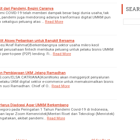
SEAR
 dari Pandemi, Begini Caranya
mi COVID-19 telah memberi dampak besar bagi dunia usaha, tak
ain, pandemi juga mendorong adanya tranformasi digital.UMKM pun
 sekaligus peluang atas …
Read More
lit Akses Perbankan untuk Bangkit Bersama
Times/Arief Rahmat)Berkembangnya sektor usaha mikro kecil
 perusahaan fintech membuka peluang untuk pelaku bisnis UMKM
eer-to-peer (P2P) lending. Fi…
Read More
ran Pembiayaan UKM Jelang Ramadhan
AS.com/ELSA CATRIANA)KoinWorks akan menggenjot penyaluran
 pelaku UKM digital sektor e-commerce untuk memaksimalkan bisnis
n suci Ramadhan. Chief of O…
Read More
g Harus Diadopsi Agar UMKM Berkembang
egoro pada Peringatan 1 Tahun Pandemi Covid-19 di Indonesia,
an layar Zoom Kemenristek)Menteri Riset dan Teknologi (Menristek)
gatakan, akibat pandemi…
Read More