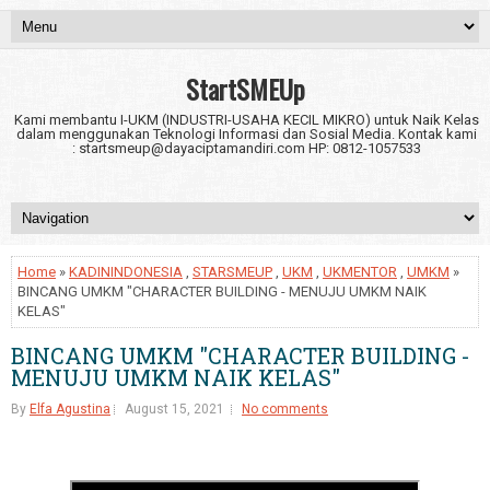
StartSMEUp
Kami membantu I-UKM (INDUSTRI-USAHA KECIL MIKRO) untuk Naik Kelas
dalam menggunakan Teknologi Informasi dan Sosial Media. Kontak kami
: startsmeup@dayaciptamandiri.com HP: 0812-1057533
Home
»
KADININDONESIA
,
STARSMEUP
,
UKM
,
UKMENTOR
,
UMKM
»
BINCANG UMKM "CHARACTER BUILDING - MENUJU UMKM NAIK
KELAS"
BINCANG UMKM "CHARACTER BUILDING -
MENUJU UMKM NAIK KELAS"
By
Elfa Agustina
August 15, 2021
No comments