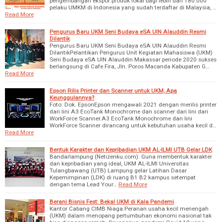
pengembangan ekspor produk lokal bagi lebih dari 180.000
pelaku UMKM di Indonesia yang sudah terdaftar di Malaysia, …
Read More
Pengurus Baru UKM Seni Budaya eSA UIN Alauddin Resmi
Dilantik
Pengurus Baru UKM Seni Budaya eSA UIN Alauddin Resmi
DilantikPelantikan Pengurus Unit Kegiatan Mahasiswa (UKM)
Seni Budaya eSA UIN Alauddin Makassar periode 2020 sukses
berlangsung di Cafe Fira, Jln. Poros Macanda Kabupaten G…
Read More
Epson Rilis Printer dan Scanner untuk UKM, Apa
Keunggulannya?
Foto: Dok. EpsonEpson mengawali 2021 dengan merilis printer
dari lini A3 EcoTank Monochrome dan scanner dari lini dari
WorkForce Scanner.A3 EcoTank Monochrome dan lini
WorkForce Scanner dirancang untuk kebutuhan usaha kecil d…
Read More
Bentuk Karakter dan Kepribadian UKM AL-ILMI UTB Gelar LDK
Bandarlampung (Netizenku.com): Guna membentuk karakter
dan kepribadian yang ideal, UKM AL-ILMI Universitas
Tulangbawang (UTB) Lampung gelar Latihan Dasar
Kepemimpinan (LDK) di ruang B1 B2 kampus setempat
dengan tema Lead Your…
Read More
Berani Bisnis Fest: Bekal UKM di Kala Pandemi
Kantor Cabang CIMB Niaga.Peranan usaha kecil menengah
(UKM) dalam menopang pertumbuhan ekonomi nasional tak