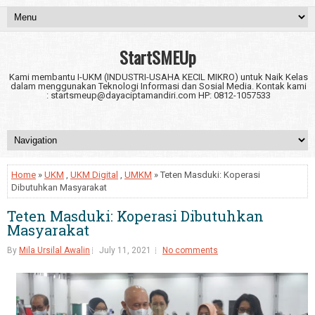
StartSMEUp
Kami membantu I-UKM (INDUSTRI-USAHA KECIL MIKRO) untuk Naik Kelas
dalam menggunakan Teknologi Informasi dan Sosial Media. Kontak kami
: startsmeup@dayaciptamandiri.com HP: 0812-1057533
Home
»
UKM
,
UKM Digital
,
UMKM
» Teten Masduki: Koperasi
Dibutuhkan Masyarakat
Teten Masduki: Koperasi Dibutuhkan
Masyarakat
By
Mila Ursilal Awalin
July 11, 2021
No comments