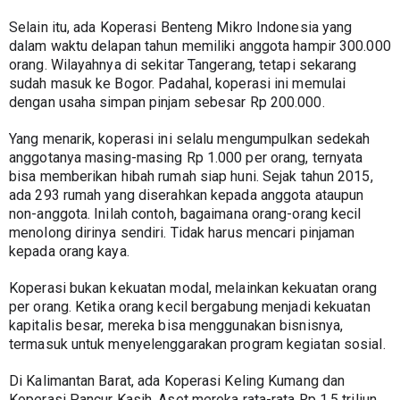
Selain itu, ada Koperasi Benteng Mikro Indonesia yang 
dalam waktu delapan tahun memiliki anggota hampir 300.000 
orang. Wilayahnya di sekitar Tangerang, tetapi sekarang 
sudah masuk ke Bogor. Padahal, koperasi ini memulai 
dengan usaha simpan pinjam sebesar Rp 200.000.
Yang menarik, koperasi ini selalu mengumpulkan sedekah 
anggotanya masing-masing Rp 1.000 per orang, ternyata 
bisa memberikan hibah rumah siap huni. Sejak tahun 2015, 
ada 293 rumah yang diserahkan kepada anggota ataupun 
non-anggota. Inilah contoh, bagaimana orang-orang kecil 
menolong dirinya sendiri. Tidak harus mencari pinjaman 
kepada orang kaya.
Koperasi bukan kekuatan modal, melainkan kekuatan orang 
per orang. Ketika orang kecil bergabung menjadi kekuatan 
kapitalis besar, mereka bisa menggunakan bisnisnya, 
termasuk untuk menyelenggarakan program kegiatan sosial.
Di Kalimantan Barat, ada Koperasi Keling Kumang dan 
Koperasi Pancur Kasih. Aset mereka rata-rata Rp 1,5 triliun. 