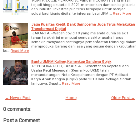
KONTAN.CO.ID - JAKARTA. Pandemi Covid-19 yang masih
terjadi hingga kuartal II-2021 memberikan dampak bagi bisnis
dan industri. Investree pun terus berupaya untuk menjadi
solusi bagi bisnis digital terintegrasi bagi UKM …
Read More
Jaga Kualitas Kredit, Bank Sampoerna Juga Terus Melakukan
Transformasi Digital
JAKARTA –Wabah covid 19 yang melanda dunia sejak 1
tahun terakhir ini membuat semua sektor usaha harus
semakin menyadari pentingnya pemanfaatan teknologi dalam
memproduksi barang dan jasa yang sesuai dengan kebutuhan
ko…
Read More
Bantu UMKM Kuliner, Kemenkop Gandeng Gojek
REPUBLIKA.CO.ID, JAKARTA -- Kementerian Koperasi dan
Usaha Kecil Menengah (Kemenkop UKM) telah
menandatangani Nota Kesepahaman dengan PT Aplikasi
Karya Anak Bangsa (Gojek) pada 2019 lalu. Sebagai tindak
lanjutnya, Deput…
Read More
← Newer Post
Home
Older Post →
0 comments:
Post a Comment