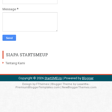
Message
*
SIAPA STARTSMEUP
Tentang Kami
Copyright ©
2026
StartSMEUp
| Powered by
Blogger
Design by
FThemes
| Blogger Theme by
Lasantha
-
PremiumBloggerTemplates.com
|
NewBloggerThemes.com