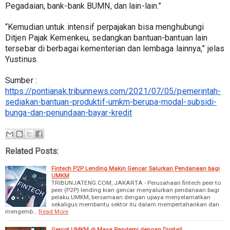
Pegadaian, bank-bank BUMN, dan lain-lain.”
“Kemudian untuk intensif perpajakan bisa menghubungi 
Ditjen Pajak Kemenkeu, sedangkan bantuan-bantuan lain 
tersebar di berbagai kementerian dan lembaga lainnya,” jelas 
Yustinus.
Sumber : 
https://pontianak.tribunnews.com/2021/07/05/pemerintah-
sediakan-bantuan-produktif-umkm-berupa-modal-subsidi-
bunga-dan-penundaan-bayar-kredit
Related Posts:
Fintech P2P Lending Makin Gencar Salurkan Pendanaan bagi
UMKM
TRIBUNJATENG.COM, JAKARTA - Perusahaan fintech peer to
peer (P2P) lending kian gencar menyalurkan pendanaan bagi
pelaku UMKM, bersamaan dengan upaya menyelamatkan
sekaligus membantu sektor itu dalam mempertahankan dan
mengemb…
Read More
Genjot UMKM di Masa Pandemi dengan Digital!