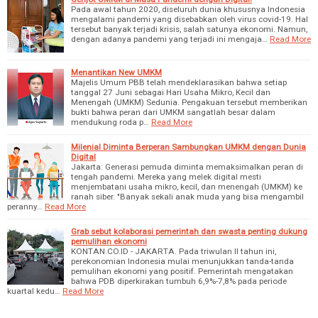
Pada awal tahun 2020, diseluruh dunia khususnya Indonesia
mengalami pandemi yang disebabkan oleh virus covid-19. Hal
tersebut banyak terjadi krisis, salah satunya ekonomi. Namun,
dengan adanya pandemi yang terjadi ini mengaja…
Read More
Menantikan New UMKM
Majelis Umum PBB telah mendeklarasikan bahwa setiap
tanggal 27 Juni sebagai Hari Usaha Mikro, Kecil dan
Menengah (UMKM) Sedunia. Pengakuan tersebut memberikan
bukti bahwa peran dari UMKM sangatlah besar dalam
mendukung roda p…
Read More
Milenial Diminta Berperan Sambungkan UMKM dengan Dunia
Digital
Jakarta: Generasi pemuda diminta memaksimalkan peran di
tengah pandemi. Mereka yang melek digital mesti
menjembatani usaha mikro, kecil, dan menengah (UMKM) ke
ranah siber. "Banyak sekali anak muda yang bisa mengambil
peranny…
Read More
Grab sebut kolaborasi pemerintah dan swasta penting dukung
pemulihan ekonomi
KONTAN.CO.ID - JAKARTA. Pada triwulan II tahun ini,
perekonomian Indonesia mulai menunjukkan tanda-tanda
pemulihan ekonomi yang positif. Pemerintah mengatakan
bahwa PDB diperkirakan tumbuh 6,9%-7,8% pada periode
kuartal kedu…
Read More