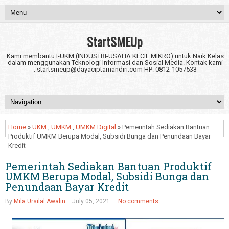
StartSMEUp
Kami membantu I-UKM (INDUSTRI-USAHA KECIL MIKRO) untuk Naik Kelas
dalam menggunakan Teknologi Informasi dan Sosial Media. Kontak kami
: startsmeup@dayaciptamandiri.com HP: 0812-1057533
Home
»
UKM
,
UMKM
,
UMKM Digital
» Pemerintah Sediakan Bantuan
Produktif UMKM Berupa Modal, Subsidi Bunga dan Penundaan Bayar
Kredit
Pemerintah Sediakan Bantuan Produktif
UMKM Berupa Modal, Subsidi Bunga dan
Penundaan Bayar Kredit
By
Mila Ursilal Awalin
July 05, 2021
No comments