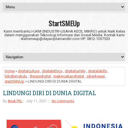
StartSMEUp
Kami membantu I-UKM (INDUSTRI-USAHA KECIL MIKRO) untuk Naik Kelas
dalam menggunakan Teknologi Informasi dan Sosial Media. Kontak kami
: startsmeup@dayaciptamandiri.com HP: 0812-1057533
Home
»
digitalculture
,
digitalethics
,
digitalsafety
,
digitalskills
,
lidigBengkulu
,
literasidigital
,
makincakapdigital
,
siberkreasi
,
startSMeUp
» LINDUNGI DIRI DI DUNIA DIGITAL
LINDUNGI DIRI DI DUNIA DIGITAL
By
Anak PKL
July 11, 2021
No comments