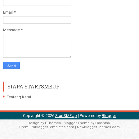
Email
*
Message
*
SIAPA STARTSMEUP
Tentang Kami
Copyright ©
2026
StartSMEUp
| Powered by
Blogger
Design by
FThemes
| Blogger Theme by
Lasantha
-
PremiumBloggerTemplates.com
|
NewBloggerThemes.com