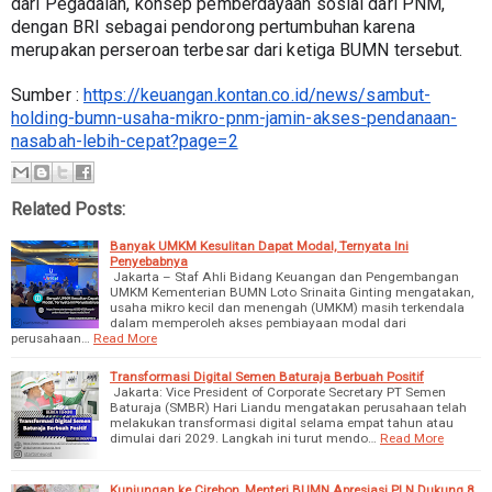
dari Pegadaian, konsep pemberdayaan sosial dari PNM, 
dengan BRI sebagai pendorong pertumbuhan karena 
merupakan perseroan terbesar dari ketiga BUMN tersebut.
Sumber : 
https://keuangan.kontan.co.id/news/sambut-
holding-bumn-usaha-mikro-pnm-jamin-akses-pendanaan-
nasabah-lebih-cepat?page=2
Related Posts:
Banyak UMKM Kesulitan Dapat Modal, Ternyata Ini
Penyebabnya
Jakarta – Staf Ahli Bidang Keuangan dan Pengembangan
UMKM Kementerian BUMN Loto Srinaita Ginting mengatakan,
usaha mikro kecil dan menengah (UMKM) masih terkendala
dalam memperoleh akses pembiayaan modal dari
perusahaan…
Read More
Transformasi Digital Semen Baturaja Berbuah Positif
Jakarta: Vice President of Corporate Secretary PT Semen
Baturaja (SMBR) Hari Liandu mengatakan perusahaan telah
melakukan transformasi digital selama empat tahun atau
dimulai dari 2029. Langkah ini turut mendo…
Read More
Kunjungan ke Cirebon, Menteri BUMN Apresiasi PLN Dukung 8