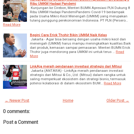
Ribu UMKM Hadapi Pandemi
Kunjungan ke Cirebon, Menteri BUMN Apresiasi PLN Dukung 8
Ribu UMKM Hadapi PandemiPandemi Covid-19 berdampak
pada Usaha Mikro Kecil Menengah (UMKM) yang merupakan
tulang punggung perekonomian Indonesia. PT PLN (Persero…
Read More
Begini Cara Erick Thohir Bikin UMKM Naik Kelas
Jakarta - Agar bisa bersaing dengan usaha mikro kecil dan
menengah (UMKM) harus mampu meningkatkan kualitas.Baik
dari produk, kemasan sampai pemasaran. Menteri BUMN Erick
Thohir juga mendorong para UMKM ini untuk terus …
Read
More
LinkAja meraih pendanaan investasi strategis dari Mitsui
Jakarta (ANTARA) - LinkAja meraih pendanaan investasi
strategis dari Mitsui & Co., Ltd. (Mitsui) dalam rangka untuk
saling memperkuat ekosistem dan strategi bisnis, termasuk
potensi kolaborasi di dalam ekosistem BUM…
Read More
← Newer Post
Home
Older Post →
0 comments:
Post a Comment