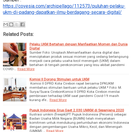
https://covesia.com/archipellago/112573/puluhan-pelaku-
ukm-di-padang-dapatkan-ilmu-berdagang-secara-digital/
Related Posts:
Pelaku UKM Bertahan dengan Manfaatkan Momen dan Dunia
Digital
Sumber Foto: Unsplash.Memanfaatkan dunia digital dan
menciptakan produk sesuai momen yang sedang berlangsung
menjadi cara pelaku usaha kecil menengah (UKM) dalam
bertahan di tengah perekonomian yang lesu akibat pandemi
COVID-…
Read More
Komisi II Dorong Stimulan untuk UKM
Komisi II DPRD Kota Cirebon rapat bersama DPKUKM
membahas stimulan bantuan untuk pelaku UKM.* Foto: M.
Surya/Suara CirebonKomisi II DPRD Kota Cirebon menilai
pembinaan terhadap UKM saat pandemi Covid-19 masih
kurang efe…
Read More
Pupuk Indonesia Grup Gaet 2.030 UMKM di Sepanjang 2020
Ilustrasi umkm (freepik)PT Pupuk Indonesia (Persero) sebagai
Badan Usaha Milik Negara (BUMN) telah menyatakan
komitmen untuk mendukung pertumbuhan ekonomi Indonesia
dengan pengembangan Usaha Mikro, Kecil, dan Menengah
(UMKM) …
Read More