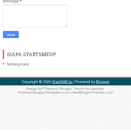
Message
*
SIAPA STARTSMEUP
Tentang Kami
Copyright ©
2026
StartSMEUp
| Powered by
Blogger
Design by
FThemes
| Blogger Theme by
Lasantha
-
PremiumBloggerTemplates.com
|
NewBloggerThemes.com