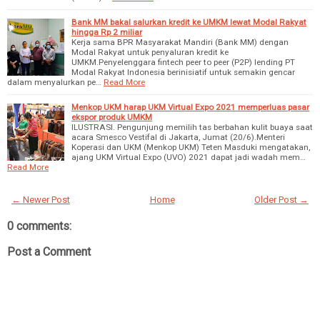
Bank MM bakal salurkan kredit ke UMKM lewat Modal Rakyat
hingga Rp 2 miliar
Kerja sama BPR Masyarakat Mandiri (Bank MM) dengan
Modal Rakyat untuk penyaluran kredit ke
UMKM.Penyelenggara fintech peer to peer (P2P) lending PT
Modal Rakyat Indonesia berinisiatif untuk semakin gencar
dalam menyalurkan pe…
Read More
Menkop UKM harap UKM Virtual Expo 2021 memperluas pasar
ekspor produk UMKM
ILUSTRASI. Pengunjung memilih tas berbahan kulit buaya saat
acara Smesco Vestifal di Jakarta, Jumat (20/6).Menteri
Koperasi dan UKM (Menkop UKM) Teten Masduki mengatakan,
ajang UKM Virtual Expo (UVO) 2021 dapat jadi wadah mem…
Read More
← Newer Post
Home
Older Post →
0 comments:
Post a Comment