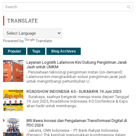
TRANSLATE
Powered by
Translate
Popular
Tags
Blog Archives
Layanan Logistik Lalamove Kini Dukung Pengiriman Jarak
Jauh untuk UMKM
Perusahaan teknologi pengiriman instan (on-demand)
Lalamove kini menghadirkan solusi pengiriman jarak jauh
untuk mengimbangi pertumbuhan U...
ROADSHOW INDONESIA 4.0 - SURABAYA 19 Juni 2025
Surabaya, saatnya bergerak menuju masa depan! Tanggal
19 Juni 2025, Roadshow Indonesia 4.0 Conference & Expo
akan hadir untuk membangu...
BRI Bawa Inovasi dan Pengalaman Transformasi Digital di
PDC 2024
Jakarta, CNN Indonesia -- PT Bank Rakyat Indonesia
(Persero) Tbk kembali menunjukkan komitmennya dalam