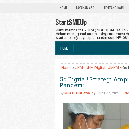
HOME
LAYANAN ABO
TENTANG KAMI
StartSMEUp
Kami membantu I-UKM (INDUSTRI-USAHA KE
dalam menggunakan Teknologi Informasi dan
startsmeup@dayaciptamandiri.com HP: 08
HOME
Home
»
UKM
,
UKM Digital
,
UMKM
» Go 
Go Digital! Strategi Am
Pandemi
By
Mila Ursilal Awalin
June 07, 2021
No