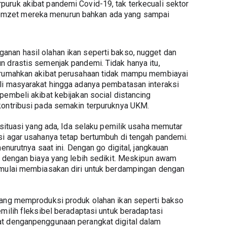
uruk akibat pandemi Covid-19, tak terkecuali sektor 
zet mereka menurun bahkan ada yang sampai 
nan hasil olahan ikan seperti bakso, nugget dan 
 drastis semenjak pandemi. Tidak hanya itu, 
irumahkan akibat perusahaan tidak mampu membiayai 
li masyarakat hingga adanya pembatasan interaksi 
embeli akibat kebijakan social distancing 
kontribusi pada semakin terpuruknya UKM. 
 situasi yang ada, Ida selaku pemilik usaha memutar 
i agar usahanya tetap bertumbuh di tengah pandemi. 
enurutnya saat ini. Dengan go digital, jangkauan 
s dengan biaya yang lebih sedikit. Meskipun awam 
 mulai membiasakan diri untuk berdampingan dengan 
yang memproduksi produk olahan ikan seperti bakso 
milih fleksibel beradaptasi untuk beradaptasi 
t denganpenggunaan perangkat digital dalam 