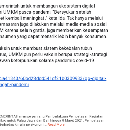
pemerintah untuk membangun ekosistem digital 
i UMKM pasca-pandemi. "Bersyukur setelah 
 kembali meningkat ," kata Ida. Tak hanya melalui 
emasaran juga dilakukan melalui media-media sosial. 
M karena selain gratis, juga memberikan kesempatan 
nsumen yang dapat menarik lebih banyak konsumen. 
aksin untuk membuat sistem kekebalan tubuh 
s, UMKM pun perlu vaksin berupa strategi-strategi 
lawan keterpurukan selama pandemic covid-19.
acia41343/60bd28ddd541df21b0309933/go-digital-
engah-pandemi
)PEMERINTAH memperpanjang Pemberlakuan Pembatasan Kegiatan
ikro untuk Pulau Jawa dan Bali hingga 8 Maret 2021. Pembatasan
 terhadap kinerja perekonomi…
Read More