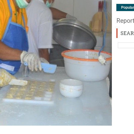
Popula
Repor
SEAR