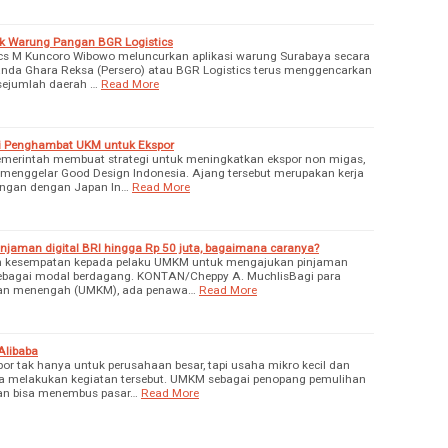
 Warung Pangan BGR Logistics
ics M Kuncoro Wibowo meluncurkan aplikasi warung Surabaya secara
handa Ghara Reksa (Persero) atau BGR Logistics terus menggencarkan
sejumlah daerah …
Read More
i Penghambat UKM untuk Ekspor
Pemerintah membuat strategi untuk meningkatkan ekspor non migas,
menggelar Good Design Indonesia. Ajang tersebut merupakan kerja
ngan dengan Japan In…
Read More
njaman digital BRI hingga Rp 50 juta, bagaimana caranya?
n kesempatan kepada pelaku UMKM untuk mengajukan pinjaman
 sebagai modal berdagang. KONTAN/Cheppy A. MuchlisBagi para
, dan menengah (UMKM), ada penawa…
Read More
Alibaba
or tak hanya untuk perusahaan besar, tapi usaha mikro kecil dan
 melakukan kegiatan tersebut. UMKM sebagai penopang pemulihan
an bisa menembus pasar…
Read More