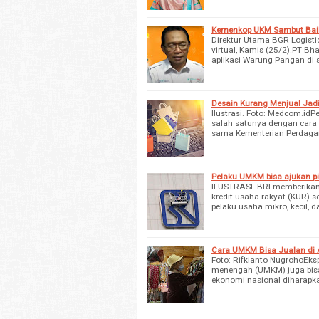
Kemenkop UKM Sambut Baik
Direktur Utama BGR Logist
virtual, Kamis (25/2).PT B
aplikasi Warung Pangan di 
Desain Kurang Menjual Jad
Ilustrasi. Foto: Medcom.id
salah satunya dengan cara 
sama Kementerian Perdaga
Pelaku UMKM bisa ajukan pi
ILUSTRASI. BRI memberika
kredit usaha rakyat (KUR)
pelaku usaha mikro, kecil
Cara UMKM Bisa Jualan di 
Foto: Rifkianto NugrohoEksp
menengah (UMKM) juga bisa
ekonomi nasional diharapk