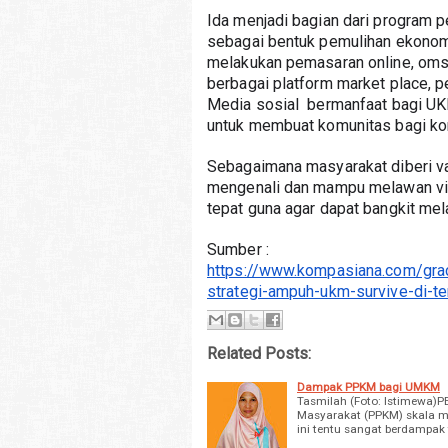
Ida menjadi bagian dari program 
sebagai bentuk pemulihan ekonom
melakukan pemasaran online, omset
berbagai platform market place, p
Media sosial  bermanfaat bagi UK
untuk membuat komunitas bagi ko
Sebagaimana masyarakat diberi v
mengenali dan mampu melawan viru
tepat guna agar dapat bangkit me
Sumber : 
https://www.kompasiana.com/gr
strategi-ampuh-ukm-survive-di-t
Related Posts:
Dampak PPKM bagi UMKM
Tasmilah (Foto: Istimewa
Masyarakat (PPKM) skala m
ini tentu sangat berdampak