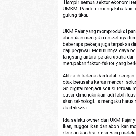
Hampir semua sektor ekonomi terp
UMKM. Pandemi mengakibatkan om
gulung tikar. 
UKM Fajar yang memproduksi panga
abon ikan mengaku omzet nya turun
beberapa pekerja juga terpaksa d
gaji pegawai. Menurunnya daya be
langsung antara pelaku usaha dan p
merupakan faktor-faktor yang ber
Alih-alih terlena dan kalah dengan
otak berusaha keras mencari solus
Go digital menjadi solusi terbaik m
pasar dimungkinkan jadi lebih lua
akan teknologi, Ia mengaku harus
digitalisasi.
Ida selaku owner dari UKM Fajar 
ikan, nugget ikan dan abon ikan me
dengan kondisi pasar yang meleka