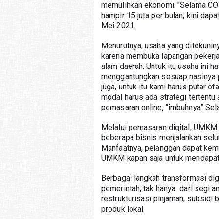
memulihkan ekonomi. "Selama COVI
hampir 15 juta per bulan, kini dapa
Mei 2021.
Menurutnya, usaha yang ditekuniny
karena membuka lapangan pekerja
alam daerah. Untuk itu usaha ini h
menggantungkan sesuap nasinya pad
juga, untuk itu kami harus putar ot
modal harus ada strategi tertentu 
pemasaran online, “imbuhnya” Sela
Melalui pemasaran digital, UMKM 
beberapa bisnis menjalankan selur
Manfaatnya, pelanggan dapat kemba
UMKM kapan saja untuk mendapat 
Berbagai langkah transformasi dig
pemerintah, tak hanya  dari segi a
restrukturisasi pinjaman, subsidi b
produk lokal.