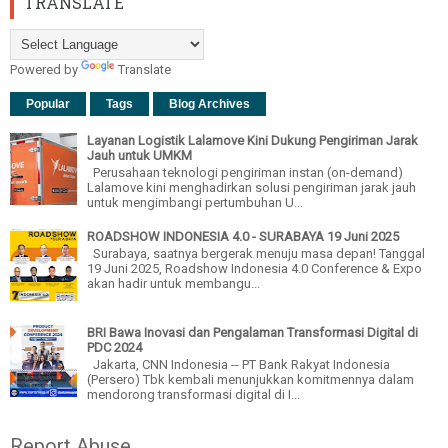
TRANSLATE
Powered by
Translate
Popular
Tags
Blog Archives
Layanan Logistik Lalamove Kini Dukung Pengiriman Jarak
Jauh untuk UMKM
Perusahaan teknologi pengiriman instan (on-demand)
Lalamove kini menghadirkan solusi pengiriman jarak jauh
untuk mengimbangi pertumbuhan U...
ROADSHOW INDONESIA 4.0 - SURABAYA 19 Juni 2025
Surabaya, saatnya bergerak menuju masa depan! Tanggal
19 Juni 2025, Roadshow Indonesia 4.0 Conference & Expo
akan hadir untuk membangu...
BRI Bawa Inovasi dan Pengalaman Transformasi Digital di
PDC 2024
Jakarta, CNN Indonesia -- PT Bank Rakyat Indonesia
(Persero) Tbk kembali menunjukkan komitmennya dalam
mendorong transformasi digital di I...
Report Abuse