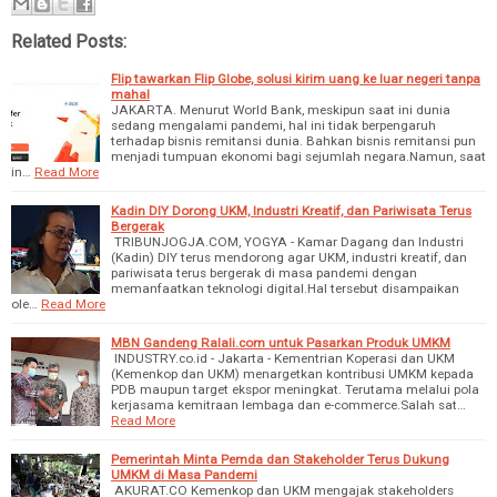
Related Posts:
Flip tawarkan Flip Globe, solusi kirim uang ke luar negeri tanpa
mahal
JAKARTA. Menurut World Bank, meskipun saat ini dunia
sedang mengalami pandemi, hal ini tidak berpengaruh
terhadap bisnis remitansi dunia. Bahkan bisnis remitansi pun
menjadi tumpuan ekonomi bagi sejumlah negara.Namun, saat
in…
Read More
Kadin DIY Dorong UKM, Industri Kreatif, dan Pariwisata Terus
Bergerak
TRIBUNJOGJA.COM, YOGYA - Kamar Dagang dan Industri
(Kadin) DIY terus mendorong agar UKM, industri kreatif, dan
pariwisata terus bergerak di masa pandemi dengan
memanfaatkan teknologi digital.Hal tersebut disampaikan
ole…
Read More
MBN Gandeng Ralali.com untuk Pasarkan Produk UMKM
INDUSTRY.co.id - Jakarta - Kementrian Koperasi dan UKM
(Kemenkop dan UKM) menargetkan kontribusi UMKM kepada
PDB maupun target ekspor meningkat. Terutama melalui pola
kerjasama kemitraan lembaga dan e-commerce.Salah sat…
Read More
Pemerintah Minta Pemda dan Stakeholder Terus Dukung
UMKM di Masa Pandemi
AKURAT.CO Kemenkop dan UKM mengajak stakeholders