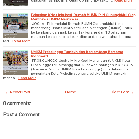
dilakukan Sampoerna Retail Community (SRC), …
Read More
Fokuskan Kelas Inkubasi, Rumah BUMN PLN Gunungkidul Siap
Membawa UMKM Naik Kelas
JOGJA—PLN melalui Rumah BUMN Gunungkidul terus
mendorong Usaha Mikro Kecil dan Menengah (UMKM) untuk
berkembang dan naik kelas. Tak kurang dari 13 pelatihan
maupun kelas inkubasi telah digelar dari awal tahun hingga
Mei…
Read More
UMKM Probolinggo Tumbuh dan Berkembang Bersama
Indomaret
PROBOLINGGO-Usaha Mikro Kecil Menengah (UMKM) Kota
Probolinggo terus menggeliat. Di bawah naungan ASIPROTA
(Asosiasi Produk UMKM Kota Probolinggo) dan dukungan
pemerintah Kota Probolinggo, para pelaku UMKM semakin
menda…
Read More
← Newer Post
Home
Older Post →
0 comments:
Post a Comment