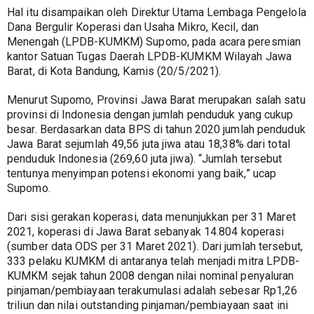
Hal itu disampaikan oleh Direktur Utama Lembaga Pengelola 
Dana Bergulir Koperasi dan Usaha Mikro, Kecil, dan 
Menengah (LPDB-KUMKM) Supomo, pada acara peresmian 
kantor Satuan Tugas Daerah LPDB-KUMKM Wilayah Jawa 
Barat, di Kota Bandung, Kamis (20/5/2021).
Menurut Supomo, Provinsi Jawa Barat merupakan salah satu 
provinsi di Indonesia dengan jumlah penduduk yang cukup 
besar. Berdasarkan data BPS di tahun 2020 jumlah penduduk 
Jawa Barat sejumlah 49,56 juta jiwa atau 18,38% dari total 
penduduk Indonesia (269,60 juta jiwa). “Jumlah tersebut 
tentunya menyimpan potensi ekonomi yang baik,” ucap 
Supomo.
Dari sisi gerakan koperasi, data menunjukkan per 31 Maret 
2021, koperasi di Jawa Barat sebanyak 14.804 koperasi 
(sumber data ODS per 31 Maret 2021). Dari jumlah tersebut, 
333 pelaku KUMKM di antaranya telah menjadi mitra LPDB-
KUMKM sejak tahun 2008 dengan nilai nominal penyaluran 
pinjaman/pembiayaan terakumulasi adalah sebesar Rp1,26 
triliun dan nilai outstanding pinjaman/pembiayaan saat ini 