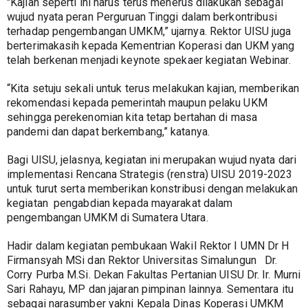
"Kajian seperti ini harus terus menerus dilakukan sebagai 
wujud nyata peran Perguruan Tinggi dalam berkontribusi 
terhadap pengembangan UMKM,” ujarnya. Rektor UISU juga 
berterimakasih kepada Kementrian Koperasi dan UKM yang 
telah berkenan menjadi keynote spekaer kegiatan Webinar.
“Kita setuju sekali untuk terus melakukan kajian, memberikan 
rekomendasi kepada pemerintah maupun pelaku UKM 
sehingga perekenomian kita tetap bertahan di masa 
pandemi dan dapat berkembang,” katanya.
Bagi UISU, jelasnya, kegiatan ini merupakan wujud nyata dari 
implementasi Rencana Strategis (renstra) UISU 2019-2023 
untuk turut serta memberikan konstribusi dengan melakukan 
kegiatan  pengabdian kepada mayarakat dalam 
pengembangan UMKM di Sumatera Utara.
Hadir dalam kegiatan pembukaan Wakil Rektor I UMN Dr H 
Firmansyah MSi dan Rektor Universitas Simalungun   Dr. 
Corry Purba M.Si. Dekan Fakultas Pertanian UISU Dr. Ir. Murni 
Sari Rahayu, MP dan jajaran pimpinan lainnya. Sementara itu 
sebagai narasumber yakni Kepala Dinas Koperasi UMKM 