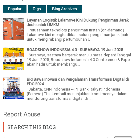
Popular
Tags
Blog Archives
Layanan Logistik Lalamove Kini Dukung Pengiriman Jarak
Jauh untuk UMKM
Perusahaan teknologi pengiriman instan (on-demand)
Lalamove kini menghadirkan solusi pengiriman jarak jauh
untuk mengimbangi pertumbuhan U...
ROADSHOW INDONESIA 4.0 - SURABAYA 19 Juni 2025
Surabaya, saatnya bergerak menuju masa depan! Tanggal
19 Juni 2025, Roadshow Indonesia 4.0 Conference & Expo
akan hadir untuk membangu...
BRI Bawa Inovasi dan Pengalaman Transformasi Digital di
PDC 2024
Jakarta, CNN Indonesia -- PT Bank Rakyat Indonesia
(Persero) Tbk kembali menunjukkan komitmennya dalam
mendorong transformasi digital di I...
Report Abuse
SEARCH THIS BLOG