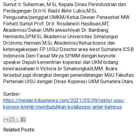
Sumut Ir. Suherman, M.Si, Kepala Dinas Perindustrian dan 
Perdagangan Dr.Ir.H. Riadil Akhir Lubis,M.Si, 
Pengusaha/penggiat UMKM/Ketua Dewan Penasehat MW 
Forhati Sumut Prof. Dr.Ir. Rosdanelli Hasibuan,MT, 
Akademisi/Dekan UMN alwashliyah Dr. Bambang 
Hermanto,SP.M.Si, Akademisi Universitas Simalungun 
Dr.Ummu Harmain.M.Si, Akademisi/Ketua bisnis dan 
ketenagakerjaan FP UISU/Director area west Sumatera ICSB 
Indonesia Deni Faisal Mirza SP.MM dengan keynote 
speaker Deputi kementrian koperasi dan UKM bidang 
kewirausahaan Ir.Victoria br Simanungkalit,MM. Acara 
tersebut juga dirangkai dengan penandatangan MoU Fakultas 
Pertanian UISU dengan Dinas Koperasi UKM Sumatera Utara.
Sumber : 
https://medan.tribunnews.com/2021/05/09/rektor-uisu-
konsep-kmmb-membutuhkan-kolaborasi-antar-kampus
Related Posts: