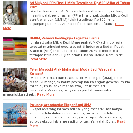
Sri Mulyani: PPh Final UMKM Terealisasi Rp 800 Miliar di Tahun
2021
Menteri Keuangan Sri Mulyani Indrawati mengungkapkan,
insentif pajak penghasilan (PPh) final untuk Usaha Mikro Kecil
dan Menengah (UMKM) telah terealisasi Rp 800 miliar
sepanjang tahun 2021.Insentif ini telah dimanfaatk…
Read
More
UMKM, Pahami Pentingnya Legalitas Bisnis
umlah Usaha Mikro Kecil Menengah (UMKM) di Indonesia
tercatat meningkat secara pesat di Indonesia.Badan Pusat
Statistik (BPS) mencatat pada tahun 2020 di Indonesia
terdapat lebih dari 60 juta pelaku usaha UMKM. Namun de…
Read More
Teten Masduki Ajak Mahasiswi Muda Jadi Wirausaha,
Kenapa?
Menteri Koperasi dan Usaha Kecil Menengah (UKM), Teten
Masduki mengajak kaum perempuan kalangan generasi muda
milenial, khususnya mahasiswa, untuk menjadi
wirausaha.Pasalnya, banyaknya jumlah wirausaha
menunjukkan tingk…
Read More
Peluang Crossborder Ekspor Bagi UKM
Eksporsekarang ini menjadi hal yang menarik. Tak hanya
karena selalu didorong untuk naik, melainkan selalu
dibandingkan dengan hal lain, yaitu impor. Secara neraca,
surplus ekspor lebih menjadi prioritas. Ya iyalah.Bula…
Read
More