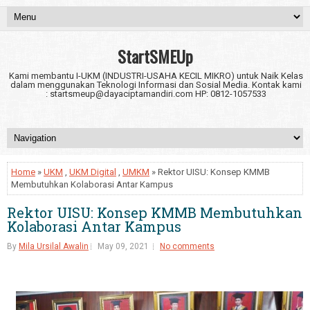
StartSMEUp
Kami membantu I-UKM (INDUSTRI-USAHA KECIL MIKRO) untuk Naik Kelas
dalam menggunakan Teknologi Informasi dan Sosial Media. Kontak kami
: startsmeup@dayaciptamandiri.com HP: 0812-1057533
Home
»
UKM
,
UKM Digital
,
UMKM
» Rektor UISU: Konsep KMMB
Membutuhkan Kolaborasi Antar Kampus
Rektor UISU: Konsep KMMB Membutuhkan
Kolaborasi Antar Kampus
By
Mila Ursilal Awalin
May 09, 2021
No comments