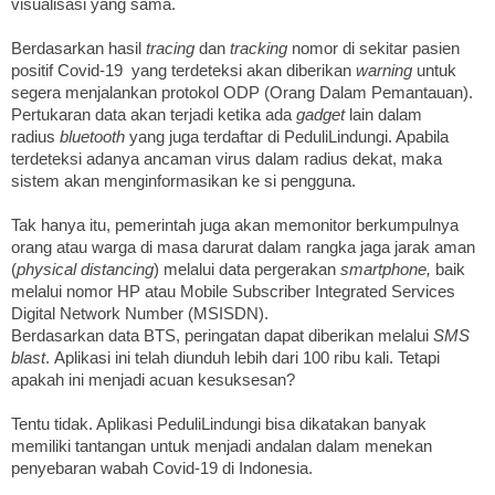
visualisasi yang sama.
Berdasarkan hasil
tracing
dan
tracking
nomor di sekitar pasien
positif Covid-19 yang terdeteksi akan diberikan
warning
untuk
segera menjalankan protokol ODP (Orang Dalam Pemantauan).
Pertukaran data akan terjadi ketika ada
gadget
lain dalam
radius
bluetooth
yang juga terdaftar di PeduliLindungi. Apabila
terdeteksi adanya ancaman virus dalam radius dekat, maka
sistem akan menginformasikan ke si pengguna.
Tak hanya itu, pemerintah juga akan memonitor berkumpulnya
orang atau warga di masa darurat dalam rangka jaga jarak aman
(
physical distancing
) melalui data pergerakan
smartphone,
baik
melalui nomor HP atau Mobile Subscriber Integrated Services
Digital Network Number (MSISDN).
Berdasarkan data BTS, peringatan dapat diberikan melalui
SMS
blast
. Aplikasi ini telah diunduh lebih dari 100 ribu kali. Tetapi
apakah ini menjadi acuan kesuksesan?
Tentu tidak. Aplikasi PeduliLindungi bisa dikatakan banyak
memiliki tantangan untuk menjadi andalan dalam menekan
penyebaran wabah Covid-19 di Indonesia.