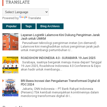
TRANSLATE
Powered by
Translate
Popular
Tags
Blog Archives
Layanan Logistik Lalamove Kini Dukung Pengiriman Jarak
Jauh untuk UMKM
Perusahaan teknologi pengiriman instan (on-demand)
Lalamove kini menghadirkan solusi pengiriman jarak jauh
untuk mengimbangi pertumbuhan U...
ROADSHOW INDONESIA 4.0 - SURABAYA 19 Juni 2025
Surabaya, saatnya bergerak menuju masa depan! Tanggal
19 Juni 2025, Roadshow Indonesia 4.0 Conference & Expo
akan hadir untuk membangu...
BRI Bawa Inovasi dan Pengalaman Transformasi Digital di
PDC 2024
Jakarta, CNN Indonesia -- PT Bank Rakyat Indonesia
(Persero) Tbk kembali menunjukkan komitmennya dalam
mendorong transformasi digital di I...