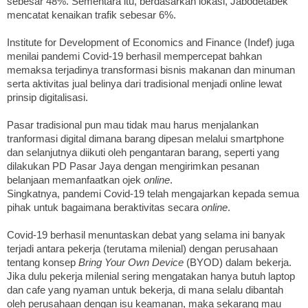
sebesar 48%. Sementara itu, berdasarkan lokasi, Jabodetabek
mencatat kenaikan trafik sebesar 6%.
Institute for Development of Economics and Finance (Indef) juga
menilai pandemi Covid-19 berhasil mempercepat bahkan
memaksa terjadinya transformasi bisnis makanan dan minuman
serta aktivitas jual belinya dari tradisional menjadi online lewat
prinsip digitalisasi.
Pasar tradisional pun mau tidak mau harus menjalankan
tranformasi digital dimana barang dipesan melalui smartphone
dan selanjutnya diikuti oleh pengantaran barang, seperti yang
dilakukan PD Pasar Jaya dengan mengirimkan pesanan
belanjaan memanfaatkan ojek
online
.
Singkatnya, pandemi Covid-19 telah mengajarkan kepada semua
pihak untuk bagaimana beraktivitas secara
online
.
Covid-19 berhasil menuntaskan debat yang selama ini banyak
terjadi antara pekerja (terutama milenial) dengan perusahaan
tentang konsep
Bring Your Own Device
(BYOD) dalam bekerja.
Jika dulu pekerja milenial sering mengatakan hanya butuh laptop
dan cafe yang nyaman untuk bekerja, di mana selalu dibantah
oleh perusahaan dengan isu keamanan, maka sekarang mau