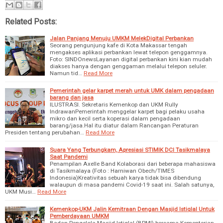
Related Posts:
Jalan Panjang Menuju UMKM MelekDigital Perbankan
Seorang pengunjung kafe di Kota Makassar tengah
mengakses aplikasi perbankan lewat telepon genggamnya.
Foto: SINDOnewsLayanan digital perbankan kini kian mudah
diakses hanya dengan genggaman melalui telepon seluler.
Namun tid…
Read More
Pemerintah gelar karpet merah untuk UMK dalam pengadaan
barang dan jasa
ILUSTRASI. Sekretaris Kemenkop dan UKM Rully
IndrawanPemerintah menggelar karpet bagi pelaku usaha
mikro dan kecil serta koperasi dalam pengadaan
barang/jasa.Hal itu diatur dalam Rancangan Peraturan
Presiden tentang perubahan…
Read More
Suara Yang Terbungkam, Apresiasi STIMIK DCI Tasikmalaya
Saat Pandemi
Penampilan Axelle Band Kolaborasi dari beberapa mahasiswa
di Tasikmalaya (Foto : Harniwan Obech/TIMES
Indonesia)Kreativitas sebuah karya tidak bisa dibendung
walaupun di masa pandemi Covid-19 saat ini. Salah satunya,
UKM Musi…
Read More
Kemenkop-UKM Jalin Kemitraan Dengan Masjid Istiqlal Untuk
Pemberdayaan UMKM