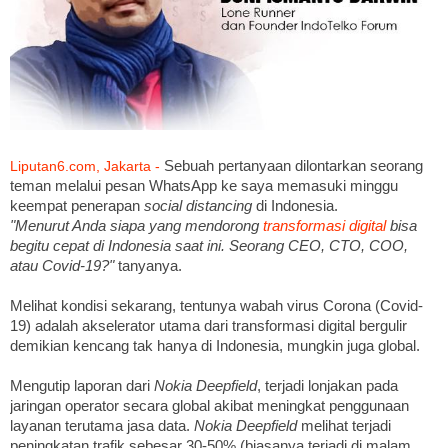
Sebuah pertanyaan dilontarkan seorang
Liputan6.com, Jakarta -
teman melalui pesan WhatsApp ke saya memasuki minggu
keempat penerapan
social distancing
di Indonesia.
"Menurut Anda siapa yang mendorong
transformasi digital
bisa
begitu cepat di Indonesia saat ini. Seorang CEO, CTO, COO,
atau Covid-19?"
tanyanya.
Melihat kondisi sekarang, tentunya wabah virus Corona (Covid-
19) adalah akselerator utama dari transformasi digital bergulir
demikian kencang tak hanya di Indonesia, mungkin juga global.
Mengutip laporan dari
Nokia Deepfield
, terjadi lonjakan pada
jaringan operator secara global akibat meningkat penggunaan
layanan terutama jasa data.
Nokia Deepfield
melihat terjadi
peningkatan trafik sebesar 30-50% (biasanya terjadi di malam