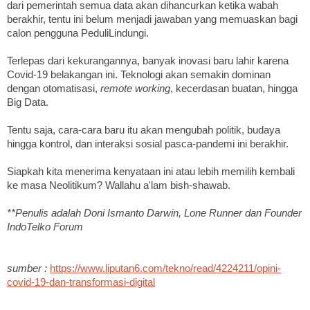
dari pemerintah semua data akan dihancurkan ketika wabah
berakhir, tentu ini belum menjadi jawaban yang memuaskan bagi
calon pengguna PeduliLindungi.
Terlepas dari kekurangannya, banyak inovasi baru lahir karena
Covid-19 belakangan ini. Teknologi akan semakin dominan
dengan otomatisasi,
remote working
, kecerdasan buatan, hingga
Big Data.
Tentu saja, cara-cara baru itu akan mengubah politik, budaya
hingga kontrol, dan interaksi sosial pasca-pandemi ini berakhir.
Siapkah kita menerima kenyataan ini atau lebih memilih kembali
ke masa Neolitikum? Wallahu a'lam bish-shawab.
**Penulis adalah Doni Ismanto Darwin, Lone Runner dan Founder
IndoTelko Forum
sumber :
https://www.liputan6.com/tekno/read/4224211/opini-
covid-19-dan-transformasi-digital