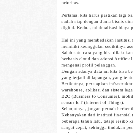
prioritas.
Pertama, kita harus pastikan lagi b
sudah siap dengan dunia bisnis dim
digital. Kedua, minimalisasi biaya 
Hal ini yang membedakan institusi 
memiliki keunggulan sedikitnya ase
Salah satu cara yang bisa dilakuka
berbasis cloud dan adopsi Artificial
mengenai profil pelanggan.
Dengan adanya data ini kita bisa be
yang terjadi di lapangan, yang ten
Berikutnya, persiapkan infrastruktu
warehouse, aplikasi dan sistem leg
B2C (Business to Consumer), mobile
sensor IoT (Internet of Things).
Selanjutnya, jangan pernah berhen
Kebanyakan dari institusi finansia
beberapa tahun lalu, tetapi resiko
sangat cepat, sehingga tindakan p