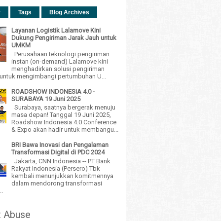
r
Tags
Blog Archives
Layanan Logistik Lalamove Kini
Dukung Pengiriman Jarak Jauh untuk
UMKM
Perusahaan teknologi pengiriman
instan (on-demand) Lalamove kini
menghadirkan solusi pengiriman
h untuk mengimbangi pertumbuhan U...
ROADSHOW INDONESIA 4.0 -
SURABAYA 19 Juni 2025
Surabaya, saatnya bergerak menuju
masa depan! Tanggal 19 Juni 2025,
Roadshow Indonesia 4.0 Conference
& Expo akan hadir untuk membangu...
BRI Bawa Inovasi dan Pengalaman
Transformasi Digital di PDC 2024
Jakarta, CNN Indonesia -- PT Bank
Rakyat Indonesia (Persero) Tbk
kembali menunjukkan komitmennya
dalam mendorong transformasi
..
t Abuse