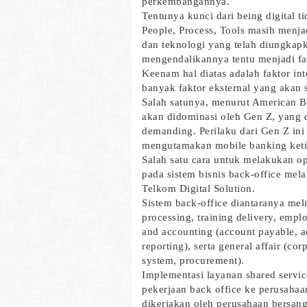
perkembangannya.
Tentunya kunci dari being digital t
People, Process, Tools masih menja
dan teknologi yang telah diungkap
mengendalikannya tentu menjadi fa
Keenam hal diatas adalah faktor int
banyak faktor eksternal yang akan 
Salah satunya, menurut American B
akan didominasi oleh Gen Z, yang 
demanding. Perilaku dari Gen Z ini
mengutamakan mobile banking ketim
Salah satu cara untuk melakukan op
pada sistem bisnis back-office mela
Telkom Digital Solution.
Sistem back-office diantaranya mel
processing, training delivery, empl
and accounting (account payable, ac
reporting), serta general affair (
system, procurement).
Implementasi layanan shared servi
pekerjaan back office ke perusahaan
dikerjakan oleh perusahaan bersan