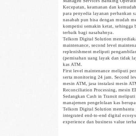
Managed Services Banking Operati
Kecepatan, keamanan dan kemudahan
para penyedia layanan perbankan saa
nasabah pun bisa dengan mudah menc
kompetisi semakin ketat, sehingga
terbaik bagi nasabahnya.
Telkom Digital Solution menyediakan
maintenance, second level maintenan
replenishment meliputi pengambilan
(pemisahan uang layak dan tidak la
kas ATM.
First level maintenance meliputi p
serta monitoring 24 jam. Second le
mesin ATM, jasa instalasi mesin A
Reconciliation Processing, mesin E
Sedangkan Cash in Transit meliputi
manajemen pengelolaan kas berupa 
Telkom Digital Solution membantu 
integrated end-to-end digital ecos
experience dan business value terb