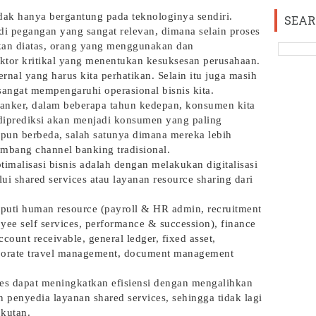
idak hanya bergantung pada teknologinya sendiri.
SEAR
di pegangan yang sangat relevan, dimana selain proses
kan diatas, orang yang menggunakan dan
ktor kritikal yang menentukan kesuksesan perusahaan.
ernal yang harus kita perhatikan. Selain itu juga masih
sangat mempengaruhi operasional bisnis kita.
anker, dalam beberapa tahun kedepan, konsumen kita
diprediksi akan menjadi konsumen yang paling
 pun berbeda, salah satunya dimana mereka lebih
bang channel banking tradisional.
timalisasi bisnis adalah dengan melakukan digitalisasi
lui shared services atau layanan resource sharing dari
iputi human resource (payroll & HR admin, recruitment
oyee self services, performance & succession), finance
count receivable, general ledger, fixed asset,
corporate travel management, document management
ces dapat meningkatkan efisiensi dengan mengalihkan
 penyedia layanan shared services, sehingga tidak lagi
gkutan.