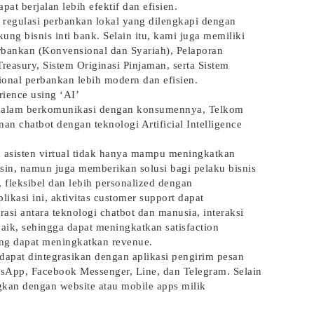
at berjalan lebih efektif dan efisien.
regulasi perbankan lokal yang dilengkapi dengan
kung bisnis inti bank. Selain itu, kami juga memiliki
erbankan (Konvensional dan Syariah), Pelaporan
reasury, Sistem Originasi Pinjaman, serta Sistem
onal perbankan lebih modern dan efisien.
ience using ‘AI’
dalam berkomunikasi dengan konsumennya, Telkom
an chatbot dengan teknologi Artificial Intelligence
asisten virtual tidak hanya mampu meningkatkan
sin, namun juga memberikan solusi bagi pelaku bisnis
fleksibel dan lebih personalized dengan
asi ini, aktivitas customer support dapat
asi antara teknologi chatbot dan manusia, interaksi
aik, sehingga dapat meningkatkan satisfaction
ng dapat meningkatkan revenue.
dapat dintegrasikan dengan aplikasi pengirim pesan
sApp, Facebook Messenger, Line, dan Telegram. Selain
ngkan dengan website atau mobile apps milik