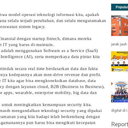
Popula
ahwa model operasi teknologi informasi kita, apakah
ana selalu terjadi perubahan, dan selalu mengutamakan
perawatan sistem legacy.
finansial dengan startup fintech, dimana mereka
jarak jau
t IT yang harus di-maintain.
n adalah menggunakan Software as a Service (SaaS)
 Intelligence (AI), serta memperkaya data pintar kita
rtindak secara real time berdasarkan data dan fakta
tunya kedepannya akan men-drive revenue dan profit.
r IT kita agar bisa mengkoneksikan database, data
acy dengan layanan cloud, B2B (Business to Business),
 apps, wearable, enterprise mobility, big data dan
ti untuk meningkatkan kemampuan security kita.
digital di I.
l masih mengandalkan teknologi security yang dipakai
 keamanan yang kita hadapi telah berkembang dengan
engamanannya pun harus bisa mengikuti kecepatan
Repor