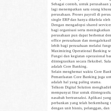
Sebagai contoh, untuk perusahaan 
lagi menempatkan satu orang khusu
perusahaan. Proses payroll di per
single ERP dan hanya dikelola oleh 
Dengan mengadopsi shared services
bagi organisasi serta meningkatkan ku
perusahaan pun dapat berhemat den
office perusahaan dan mengalokasi
lebih bagi perusahaan melalui fungsi
Maximizing Operational Banking w
Fungsi dan kegiatan operasional b
diintegrasikan secara fleksibel. Sa
adalah Core Banking.
Selain menghemat waktu Core Banki
Pemanfaatan Core Banking juga untu
adalah hal yang paling utama.
Telkom Digital Solution menghadir
mempunyai fitur untuk diintegrasi
nasabah bertransaksi. Aplikasi yang
perbankan yang telah berkembang 
dengan unit bisnis, pelanggan, dan