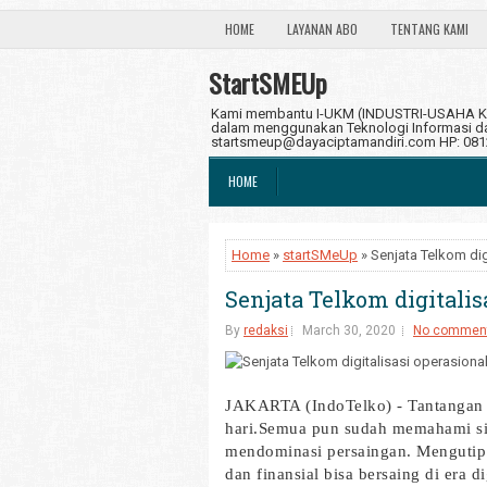
HOME
LAYANAN ABO
TENTANG KAMI
StartSMEUp
Kami membantu I-UKM (INDUSTRI-USAHA KE
dalam menggunakan Teknologi Informasi dan
startsmeup@dayaciptamandiri.com HP: 08
HOME
Home
»
startSMeUp
» Senjata Telkom dig
Senjata Telkom digitali
By
redaksi
March 30, 2020
No commen
JAKARTA (IndoTelko) - Tantangan d
hari.
Semua pun sudah memahami siap
mendominasi persaingan. Mengutip 
dan finansial bisa bersaing di era d