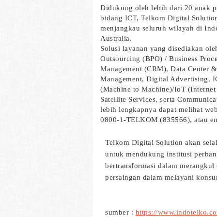
Didukung oleh lebih dari 20 anak 
bidang ICT, Telkom Digital Solutio
menjangkau seluruh wilayah di Indo
Australia.
Solusi layanan yang disediakan ole
Outsourcing (BPO) / Business Pro
Management (CRM), Data Center & 
Management, Digital Advertising, 
(Machine to Machine)/IoT (Internet
Satellite Services, serta Communica
lebih lengkapnya dapat melihat web
0800-1-TELKOM (835566), atau emai
Telkom Digital Solution akan sela
untuk mendukung institusi perban
bertransformasi dalam merangkul
persaingan dalam melayani konsu
sumber :
https://www.indotelko.c