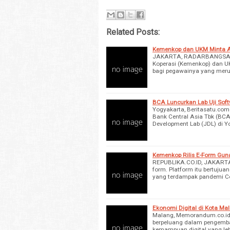
Related Posts:
Kemenkop dan UKM Minta AS
JAKARTA, RADARBANGSA.CO
Koperasi (Kemenkop) dan U
bagi pegawainya yang meru
BCA Luncurkan Lab Uji Soft
Yogyakarta, Beritasatu.com -
Bank Central Asia Tbk (B
Development Lab (JDL) di Y
Kemenkop Rilis E-Form Gu
REPUBLIKA.CO.ID, JAKARTA -
form. Platform itu bertuju
yang terdampak pandemi Co
Ekonomi Digital di Kota Ma
Malang, Memorandum.co.id –
berpeluang dalam pengemba
kemampuan digital yang leb