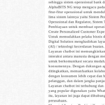
sehingga sistem operasional bank dap
AlphaBITS NG tetap mengacu pada 
fitur-fitur operasional untuk mendu
lima sistem lainnya yaitu Sistem P
Operasional dan Regulator, Sistem T
Pembiayaan untuk membuat operasi
Create Personalized Customer Exper
Untuk memudahkan pelaku bisnis 
Digital Solution menghadirkan layan
(AI) / teknologi kecerdasan buatan.
Layanan chatbot ini memungkinkan 
interaksi antara manusia dengan me
untuk berkomunikasi secara mudah, 
konsumennya. Dengan dukungan aplik
ditingkatkan, memanfaatkan kolabor
dengan konsumen lebih cepat dan b
pelanggan, dan dalam jangka panja
Layanan chatbot ini terhubung dan 
yang popular digunakan yaitu What
itu, layanan ini juga dapat dihubu
perusahaan.