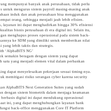
yang mempunyai banyak anak perusahaan, tidak perlu
s untuk mengurus sistem payroll masing-masing anak
usahaan induk dan anak perusahaan bisa menggunakan
empat orang, sehingga menjadi jauh lebih efisien.
, layanan ini dapat menghadirkan hingga 30% efisiensi
alitas bisnis perusahaan di era digital ini. Selain itu,
gan menghapus proses operasional pada sistem back-
kannya ke SDM yang dimiliki untuk memberikan nilai
 yang lebih taktis dan strategis.
ith ‘AlphaBITS NG’
ank semakin beragam dengan sistem yang dapat
lah satu yang menjadi elemen vital dalam perbankan
ng dapat menyelesaikan pekerjaan sesuai timing-nya.
k memitigasi risiko serangan cyber karena security
kan AlphaBITS Next Generation Suites yang sudah
kan dengan sistem biometrik dalam menjaga keamanan
 berbasis digital ini dapat mendukung operasional
saat ini, yang dapat menghubungkan layanan bank
 fungsi back-office menggunakan Core IT Platform