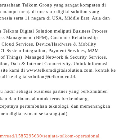
perusahaan Telkom Group yang sangat kompeten di
n mampu menjadi one stop digital solution yang
nesia serta 11 negara di USA, Middle East, Asia dan
h Telkom Digital Solution meliputi Business Process
cess Management (BPM), Customer Relationship
Cloud Services, Device/Hardware & Mobility
ICT System Integration, Payment Services, M2M
 of Things), Managed Network & Security Services,
tion, Data & Internet Connectivity. Untuk informasi
site kami di www.telkomdigitalsolution.com, kontak ke
l ke digitalsolution@telkom.co.id.
lu hadir sebagai business partner yang berkomitmen
kan dan finansial untuk terus berkembang,
 cepatnya pertumbuhan teknologi, dan memenangkan
men digital zaman sekarang.(ad)
om/read/1585295630/senjata-telkom-operasional