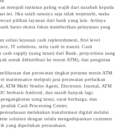
on
 menjadi tuntutan paling wajib dari nasabah kepada
t ini. Jika salah satunya saja tidak terpenuhi, maka
ari pilihan layanan dari bank yang lain. Artinya
 bank harus ekstra fokus memberikan pelayanan yang
 solusi layanan cash replenishment, first level
ce, IT solutions, serta cash in transit. Cash
 cash supply (uang tunai) dari Bank, penyortiran uang
yak untuk didistribusi ke mesin ATM), dan pengisian
emeliharaan dan perawatan tingkat pertama mesin ATM
vel maintenance meliputi jasa perawatan perbaikan
TM, ATM Multi Vendor Agent, Electronic Journal, ATM
DC berbasis Android, dan masih banyak lagi.
 pengangkutan uang tunai, surat berharga, dan
produk Cash Processing Center.
perusahaaan melakukan transformasi digital melalui
ystem solution dengan selalu mengedepankan customer
aik yang diperlukan perusahaan.