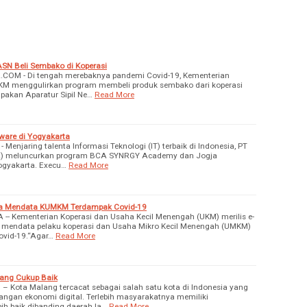
N Beli Sembako di Koperasi
M - Di tengah merebaknya pandemi Covid-19, Kementerian
KM menggulirkan program membeli produk sembako dari koperasi
pakan Aparatur Sipil Ne…
Read More
ware di Yogyakarta
 Menjaring talenta Informasi Teknologi (IT) terbaik di Indonesia, PT
CA) meluncurkan program BCA SYNRGY Academy dan Jogja
ogyakarta. Execu…
Read More
na Mendata KUMKM Terdampak Covid-19
- Kementerian Koperasi dan Usaha Kecil Menengah (UKM) merilis e-
an mendata pelaku koperasi dan Usaha Mikro Kecil Menengah (UMKM)
vid-19.“Agar…
Read More
lang Cukup Baik
 Kota Malang tercacat sebagai salah satu kota di Indonesia yang
ngan ekonomi digital. Terlebih masyarakatnya memiliki
ih baik dibanding daerah la…
Read More