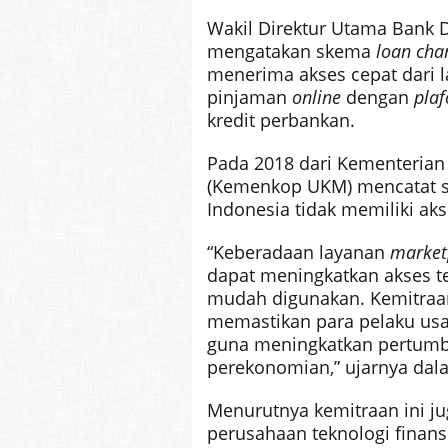
Wakil Direktur Utama Bank 
mengatakan skema
loan cha
menerima akses cepat dari 
pinjaman
online
dengan
plaf
kredit perbankan.
Pada 2018 dari Kementerian
(Kemenkop UKM) mencatat se
Indonesia tidak memiliki aks
“Keberadaan layanan
market
dapat meningkatkan akses t
mudah digunakan. Kemitraan
memastikan para pelaku us
guna meningkatkan pertumbu
perekonomian,” ujarnya dalam
Menurutnya kemitraan ini 
perusahaan teknologi finans