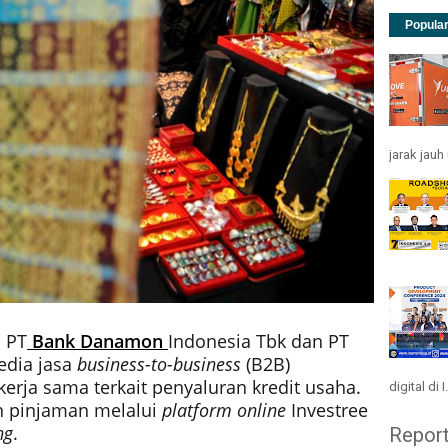
Popula
jarak jau
- PT
Bank Danamon
Indonesia Tbk dan PT
edia jasa
business-to-business
(B2B)
erja sama terkait penyaluran kredit usaha.
digital di I.
 pinjaman melalui
platform online
Investree
ng
.
Repor