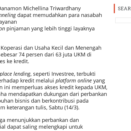
Danamon Michellina Triwardhany
SEAR
nneling
dapat memudahkan para nasabah
layanan
on
pinjaman yang lebih tinggi layaknya
 Koperasi dan Usaha Kecil dan Menengah
besar 74 persen dari 63 juta UKM di
es ke kredit.
place lending
, seperti Investree, terbukti
erhadap kredit melalui
platform online
yang
 ini memperluas akses kredit kepada UKM,
aha mendapatkan dukungan dari perbankan
han bisnis dan berkontribusi pada
 keterangan tulis, Sabtu (14/3).
juga menunjukkan perbankan dan
ial dapat saling melengkapi untuk