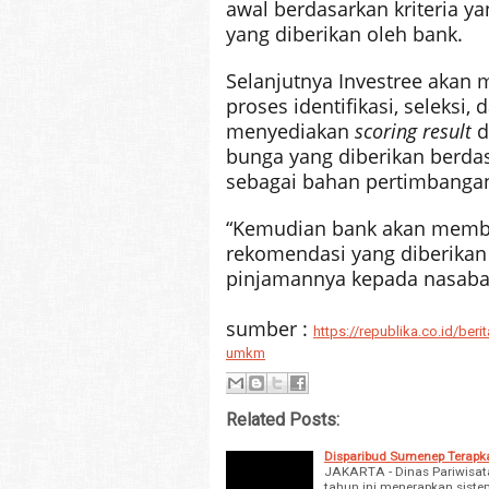
awal berdasarkan kriteria yan
yang diberikan oleh bank.
Selanjutnya Investree akan 
proses identifikasi, seleksi,
menyediakan
scoring result
d
bunga yang diberikan berdas
sebagai bahan pertimbangan 
“Kemudian bank akan membe
rekomendasi yang diberikan 
pinjamannya kepada nasabah 
sumber :
https://republika.co.id/be
umkm
Related Posts:
Disparibud Sumenep Terapk
JAKARTA - Dinas Pariwisat
tahun ini menerapkan siste