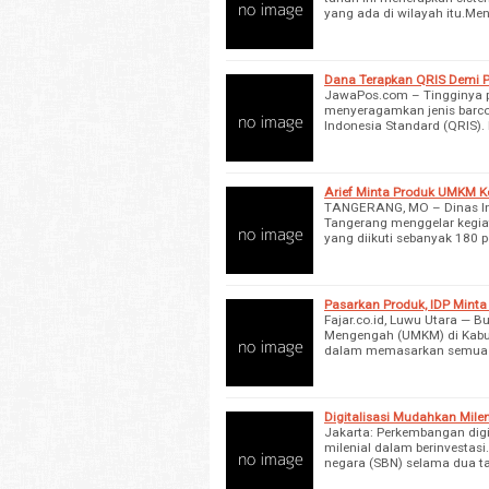
yang ada di wilayah itu.Me
Dana Terapkan QRIS Demi P
JawaPos.com – Tingginya p
menyeragamkan jenis bar
Indonesia Standard (QRIS).
Arief Minta Produk UMKM Ke
TANGERANG, MO – Dinas In
Tangerang menggelar kegia
yang diikuti sebanyak 180 
Pasarkan Produk, IDP Mint
Fajar.co.id, Luwu Utara — B
Mengengah (UMKM) di Kabup
dalam memasarkan semua je
Digitalisasi Mudahkan Milen
Jakarta: Perkembangan digi
milenial dalam berinvestasi.
negara (SBN) selama dua ta