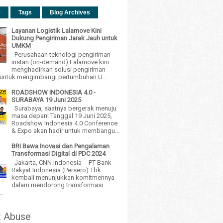
r
Tags
Blog Archives
Layanan Logistik Lalamove Kini
Dukung Pengiriman Jarak Jauh untuk
UMKM
Perusahaan teknologi pengiriman
instan (on-demand) Lalamove kini
menghadirkan solusi pengiriman
h untuk mengimbangi pertumbuhan U...
ROADSHOW INDONESIA 4.0 -
SURABAYA 19 Juni 2025
Surabaya, saatnya bergerak menuju
masa depan! Tanggal 19 Juni 2025,
Roadshow Indonesia 4.0 Conference
& Expo akan hadir untuk membangu...
BRI Bawa Inovasi dan Pengalaman
Transformasi Digital di PDC 2024
Jakarta, CNN Indonesia -- PT Bank
Rakyat Indonesia (Persero) Tbk
kembali menunjukkan komitmennya
dalam mendorong transformasi
..
t Abuse