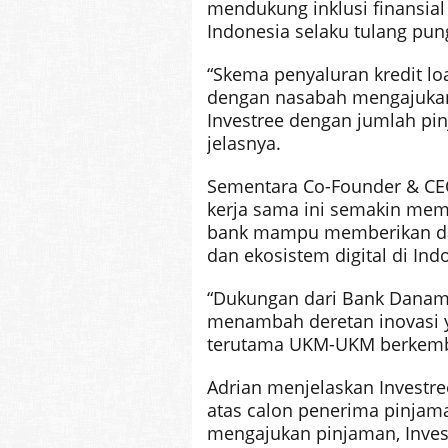
mendukung inklusi finansi
Indonesia selaku tulang pu
“Skema penyaluran kredit lo
dengan nasabah mengajukan k
Investree dengan jumlah pinj
jelasnya.
Sementara Co-Founder & CE
kerja sama ini semakin memb
bank mampu memberikan da
dan ekosistem digital di Ind
“Dukungan dari Bank Danam
menambah deretan inovasi y
terutama UKM-UKM berkemb
Adrian menjelaskan Investre
atas calon penerima pinjama
mengajukan pinjaman, Inves