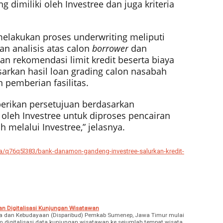
g dimiliki oleh Investree dan juga kriteria
melakukan proses underwriting meliputi
 dan analisis atas calon
borrower
dan
an rekomendasi limit kredit beserta biaya
arkan hasil loan grading calon nasabah
pemberian fasilitas.
rikan persetujuan berdasarkan
oleh Investree untuk diproses pencairan
melalui Investree,” jelasnya.
rita/q76q5l383/bank-danamon-gandeng-investree-salurkan-kredit-
an Digitalisasi Kunjungan Wisatawan
a dan Kebudayaan (Disparibud) Pemkab Sumenep, Jawa Timur mulai
m digitalisasi data kunjungan wisatawan ke sejumlah tempat wisata