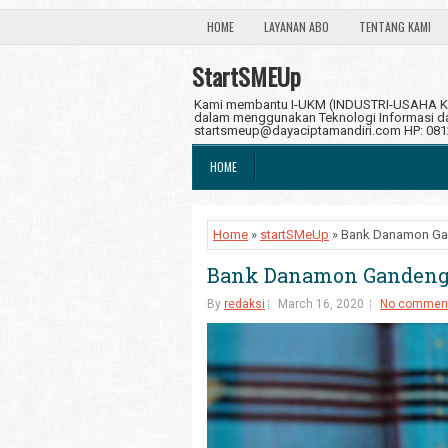
HOME
LAYANAN ABO
TENTANG KAMI
StartSMEUp
Kami membantu I-UKM (INDUSTRI-USAHA KE
dalam menggunakan Teknologi Informasi dan
startsmeup@dayaciptamandiri.com HP: 08
HOME
Home
»
startSMeUp
» Bank Danamon Gan
Bank Danamon Gandeng 
By
redaksi
March 16, 2020
No commen