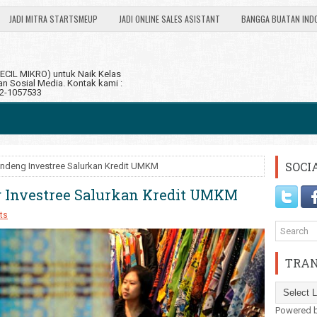
JADI MITRA STARTSMEUP
JADI ONLINE SALES ASISTANT
BANGGA BUATAN IND
CIL MIKRO) untuk Naik Kelas
 Sosial Media. Kontak kami :
12-1057533
SOCI
deng Investree Salurkan Kredit UMKM
Investree Salurkan Kredit UMKM
ts
TRAN
Powered 