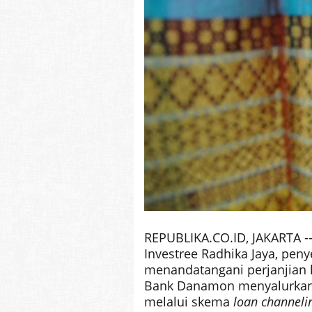
REPUBLIKA.CO.ID, JAKARTA -
Investree Radhika Jaya, peny
menandatangani perjanjian k
Bank Danamon menyalurkan
melalui skema
loan channeli