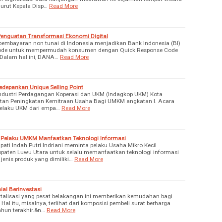
nurut Kepala Disp…
Read More
enguatan Transformasi Ekonomi Digital
embayaran non tunai di Indonesia menjadikan Bank Indonesia (BI)
code untuk mempermudah konsumen dengan Quick Response Code
 Dalam hal ini, DANA…
Read More
depankan Unique Selling Point
dustri Perdagangan Koperasi dan UKM (Indagkop UKM) Kota
tan Peningkatan Kemitraan Usaha Bagi UMKM angkatan I. Acara
pelaku UKM dari empa…
Read More
a Pelaku UMKM Manfaatkan Teknologi Informasi
upati Indah Putri Indriani meminta pelaku Usaha Mikro Kecil
aten Luwu Utara untuk selalu memanfaatkan teknologi informasi
nis produk yang dimiliki…
Read More
ial Berinvestasi
talisasi yang pesat belakangan ini memberikan kemudahan bagi
 Hal itu, misalnya, terlihat dari komposisi pembeli surat berharga
hun terakhir.&n…
Read More