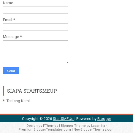
Name
Email
*
Message
*
SIAPA STARTSMEUP
Tentang Kami
Copyright ©
2026
StartSMEUp
| Powered by
Blogger
Design by
FThemes
| Blogger Theme by
Lasantha
-
PremiumBloggerTemplates.com
|
NewBloggerThemes.com