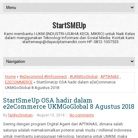
StartSMEUp
Kami membantu I-UKM (INDUSTRI-USAHA KECIL MIKRO) untuk Naik Kelas
dalam menggunakan Teknologi Informasi dan Sosial Media. Kontak kami
: startsmeup@dayaciptamandiri.com HP: 0812-1057533
Home
»
#e2ecommid #lmfconnect
,
#UKMGoGlobal
,
APTIKNAS
,
E2ECOMMERCE
» StartSmeUp OSA hadir dalam e2eCommerce
UKMGoGlobal 8 Agustus 2018
StartSmeUp OSA hadir dalam
e2eCommerce UKMGoGlobal 8 Agustus 2018
By
fankychristian
August 10, 2018
No comments
Seiring dengan program Digital Agent dari APTIKNAS, dimana salah
satunya adalah memaksimalkan potensi anak muda / millenial Indonesia
untuk membantu penggunaan teknologi, terutama untuk UMKM, maka