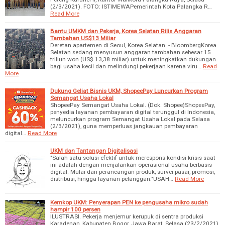
(2/3/2021). FOTO: ISTIMEWAPemerintah Kota Palangka R…
Read More
Bantu UMKM dan Pekerja, Korea Selatan Rilis Anggaran
Tambahan US$13 Miliar
Deretan apartemen di Seoul, Korea Selatan. - BloombergKorea
Selatan sedang menyusun anggaran tambahan sebesar 15
triliun won (US$ 13,38 miliar) untuk meningkatkan dukungan
bagi usaha kecil dan melindungi pekerjaan karena viru…
Read
More
Dukung Geliat Bisnis UKM, ShopeePay Luncurkan Program
Semangat Usaha Lokal
ShopeePay Semangat Usaha Lokal. (Dok. Shopee)ShopeePay,
penyedia layanan pembayaran digital terunggul di Indonesia,
meluncurkan program Semangat Usaha Lokal pada Selasa
(2/3/2021), guna memperluas jangkauan pembayaran
digital…
Read More
UKM dan Tantangan Digitalisasi
"Salah satu solusi efektif untuk merespons kondisi krisis saat
ini adalah dengan menjalankan operasional usaha berbasis
digital. Mulai dari perancangan produk, survei pasar, promosi,
distribusi, hingga layanan pelanggan."USAH…
Read More
Kemkop UKM: Penyerapan PEN ke pengusaha mikro sudah
hampir 100 persen
ILUSTRASI. Pekerja menjemur kerupuk di sentra produksi
Karadenan, Kabupaten Bogor, Jawa Barat, Selasa (23/2/2021).