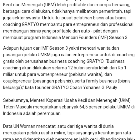
Kecil dan Menengah (UKM) lebih profitable dan mampu bersaing,
berbagai cara dilakukan, tidak hanya melibatkan pemerintah, tapi
juga sektor swasta. Untuk itu, pusat pelatihan bisnis atau bisnis
coaching GRATYO membantu para entrepreneur dan professional
membangun bisnis yang profitable dan auto - pilot dengan
membuat program Indonesia Mencari Founders (IMF) Season 3.
Adapun tujuan dari IMF Season 3 yakni mencari wanita dan
pasangan pelaku UMKM juga calon entrepreneur untuk di-coaching
gratis oleh perusahaan business coaching GRATYO. “Business
coaching akan dilakukan selama 12 bulan senilai lebih dari Rp 1
miliar untuk para womenpreneur (pebisnis wanita), dan
couplepreneur (pasangan pebisnis), serta family business (bisnis
keluarga),” kata founder GRATYO Coach Yohanes G. Pauly.
Sebelumnya, Menteri Koperasi Usaha Kecil dan Menengah (UKM)
Teten Masduki mengatakan sebanyak 64,5 persen pelaku UMKM di
Indonesia adalah perempuan.
Data UN Woman mencatat, satu dari tiga wanita di dunia
merupakan pelaku usaha mikro, tapi sayangnya keuntungan rata-
rata yang didapatkan oleh perempuan lebih kecil dibandingkan laki-