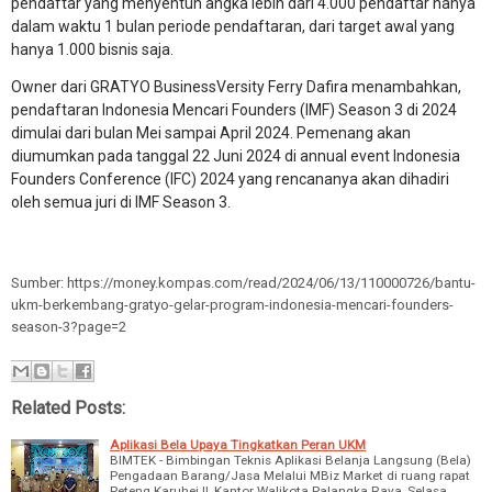
pendaftar yang menyentuh angka lebih dari 4.000 pendaftar hanya
dalam waktu 1 bulan periode pendaftaran, dari target awal yang
hanya 1.000 bisnis saja.
Owner dari GRATYO BusinessVersity Ferry Dafira menambahkan,
pendaftaran Indonesia Mencari Founders (IMF) Season 3 di 2024
dimulai dari bulan Mei sampai April 2024. Pemenang akan
diumumkan pada tanggal 22 Juni 2024 di annual event Indonesia
Founders Conference (IFC) 2024 yang rencananya akan dihadiri
oleh semua juri di IMF Season 3.
Sumber: https://money.kompas.com/read/2024/06/13/110000726/bantu-
ukm-berkembang-gratyo-gelar-program-indonesia-mencari-founders-
season-3?page=2
Related Posts:
Aplikasi Bela Upaya Tingkatkan Peran UKM
BIMTEK - Bimbingan Teknis Aplikasi Belanja Langsung (Bela)
Pengadaan Barang/Jasa Melalui MBiz Market di ruang rapat
Peteng Karuhei II, Kantor Walikota Palangka Raya, Selasa