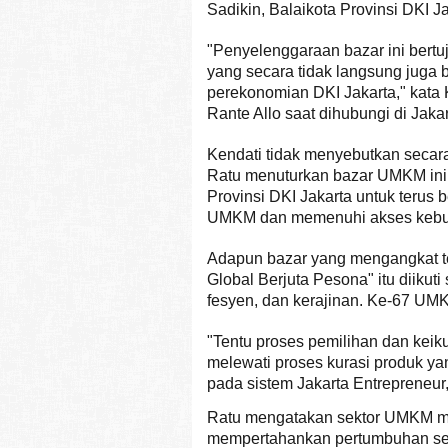
Sadikin, Balaikota Provinsi DKI J
"Penyelenggaraan bazar ini bert
yang secara tidak langsung juga
perekonomian DKI Jakarta," kata
Rante Allo saat dihubungi di Jaka
Kendati tidak menyebutkan secara
Ratu menuturkan bazar UMKM ini
Provinsi DKI Jakarta untuk terus
UMKM dan memenuhi akses kebut
Adapun bazar yang mengangkat t
Global Berjuta Pesona" itu diiku
fesyen, dan kerajinan. Ke-67 UMKM
"Tentu proses pemilihan dan keik
melewati proses kurasi produk y
pada sistem Jakarta Entrepreneur,
Ratu mengatakan sektor UMKM mem
mempertahankan pertumbuhan sektor 