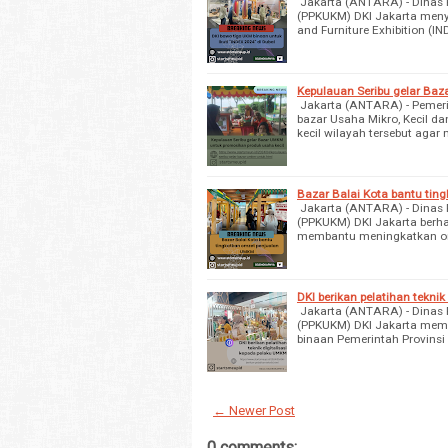
Jakarta (ANTARA) - Dinas P
(PPKUKM) DKI Jakarta menyer
and Furniture Exhibition (I
Kepulauan Seribu gelar Ba
Jakarta (ANTARA) - Pemerin
bazar Usaha Mikro, Kecil
kecil wilayah tersebut aga
Bazar Balai Kota bantu ti
Jakarta (ANTARA) - Dinas P
(PPKUKM) DKI Jakarta berh
membantu meningkatkan om
DKI berikan pelatihan tekni
Jakarta (ANTARA) - Dinas P
(PPKUKM) DKI Jakarta membe
binaan Pemerintah Provinsi
← Newer Post
0 comments: