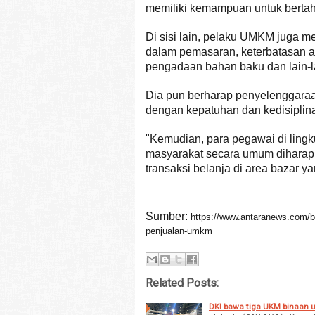
memiliki kemampuan untuk bertaha
Di sisi lain, pelaku UMKM juga m
dalam pemasaran, keterbatasan aks
pengadaan bahan baku dan lain-l
Dia pun berharap penyelenggaraa
dengan kepatuhan dan kedisiplina
"Kemudian, para pegawai di lingk
masyarakat secara umum diharapk
transaksi belanja di area bazar ya
Sumber:
https://www.antaranews.com/be
penjualan-umkm
Related Posts:
DKI bawa tiga UKM binaan un