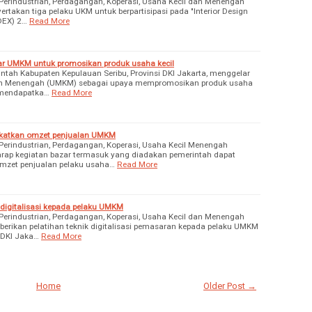
erindustrian, Perdagangan, Koperasi, Usaha Kecil dan Menengah
takan tiga pelaku UKM untuk berpartisipasi pada "Interior Design
NDEX) 2…
Read More
zar UMKM untuk promosikan produk usaha kecil
tah Kabupaten Kepulauan Seribu, Provinsi DKI Jakarta, menggelar
 dan Menengah (UMKM) sebagai upaya mempromosikan produk usaha
r mendapatka…
Read More
ngkatkan omzet penjualan UMKM
erindustrian, Perdagangan, Koperasi, Usaha Kecil Menengah
arap kegiatan bazar termasuk yang diadakan pemerintah dapat
zet penjualan pelaku usaha…
Read More
k digitalisasi kepada pelaku UMKM
erindustrian, Perdagangan, Koperasi, Usaha Kecil dan Menengah
rikan pelatihan teknik digitalisasi pemasaran kepada pelaku UMKM
 DKI Jaka…
Read More
Home
Older Post →