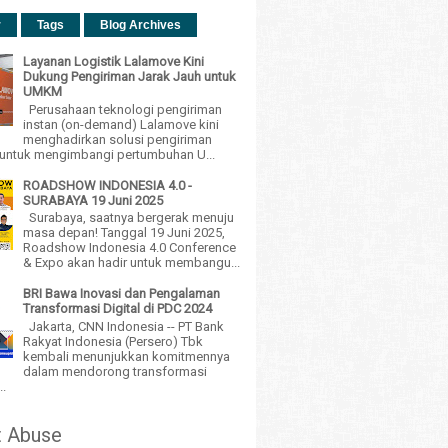
r
Tags
Blog Archives
Layanan Logistik Lalamove Kini
Dukung Pengiriman Jarak Jauh untuk
UMKM
Perusahaan teknologi pengiriman
instan (on-demand) Lalamove kini
menghadirkan solusi pengiriman
h untuk mengimbangi pertumbuhan U...
ROADSHOW INDONESIA 4.0 -
SURABAYA 19 Juni 2025
Surabaya, saatnya bergerak menuju
masa depan! Tanggal 19 Juni 2025,
Roadshow Indonesia 4.0 Conference
& Expo akan hadir untuk membangu...
BRI Bawa Inovasi dan Pengalaman
Transformasi Digital di PDC 2024
Jakarta, CNN Indonesia -- PT Bank
Rakyat Indonesia (Persero) Tbk
kembali menunjukkan komitmennya
dalam mendorong transformasi
..
t Abuse