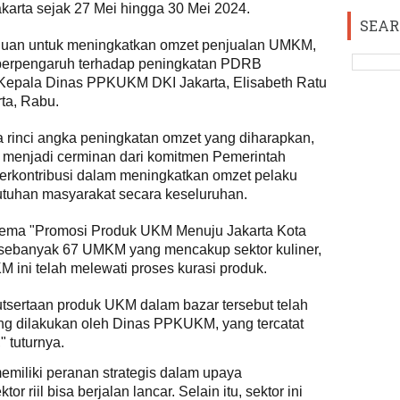
akarta sejak 27 Mei hingga 30 Mei 2024.
SEAR
ujuan untuk meningkatkan omzet penjualan UMKM,
 berpengaruh terhadap peningkatan PDRB
 Kepala Dinas PPKUKM DKI Jakarta, Elisabeth Ratu
rta, Rabu.
 rinci angka peningkatan omzet yang diharapkan,
 menjadi cerminan dari komitmen Pemerintah
 berkontribusi dalam meningkatkan omzet pelaku
uhan masyarakat secara keseluruhan.
ema "Promosi Produk UKM Menuju Jakarta Kota
ti sebanyak 67 UMKM yang mencakup sektor kuliner,
 ini telah melewati proses kurasi produk.
utsertaan produk UKM dalam bazar tersebut telah
ang dilakukan oleh Dinas PPKUKM, yang tercatat
" tuturnya.
iliki peranan strategis dalam upaya
riil bisa berjalan lancar. Selain itu, sektor ini