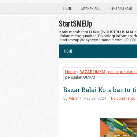
HOME
LAYANAN ABO
TENTANG KAMI
StartSMEUp
Kami membantu I-UKM (INDUSTRI-USAHA KE
dalam menggunakan Teknologi Informasi dan
startsmeup@dayaciptamandiri.com HP: 08
HOME
Home
»
BAZAR UMKM
,
dinas ppkukm d
penjualan UMKM
Bazar Balai Kota bantu
By
Adrian
May 29, 2024
No comments