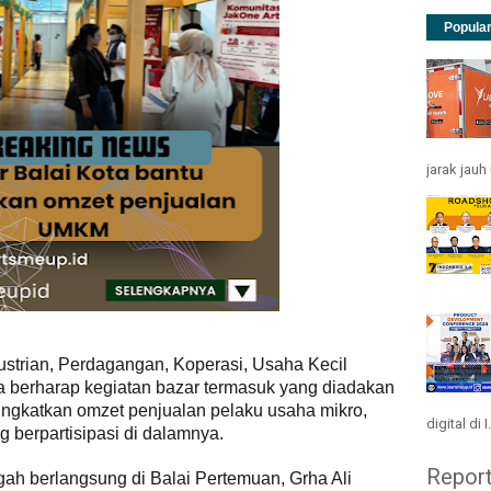
Popula
jarak jau
ustrian, Perdagangan, Koperasi, Usaha Kecil
berharap kegiatan bazar termasuk yang diadakan
ngkatkan omzet penjualan pelaku usaha mikro,
digital di I.
 berpartisipasi di dalamnya.
Repor
gah berlangsung di Balai Pertemuan, Grha Ali