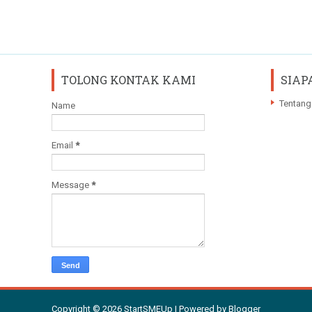
TOLONG KONTAK KAMI
SIAP
Tentang
Name
Email
*
Message
*
Copyright ©
2026
StartSMEUp
| Powered by
Blogger