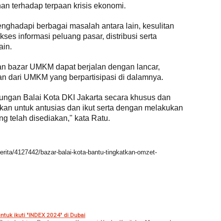
n terhadap terpaan krisis ekonomi.
enghadapi berbagai masalah antara lain, kesulitan
es informasi peluang pasar, distribusi serta
ain.
n bazar UMKM dapat berjalan dengan lancar,
n dari UMKM yang berpartisipasi di dalamnya.
ungan Balai Kota DKI Jakarta secara khusus dan
an untuk antusias dan ikut serta dengan melakukan
ng telah disediakan," kata Ratu.
rita/4127442/bazar-balai-kota-bantu-tingkatkan-omzet-
tuk ikuti "INDEX 2024" di Dubai