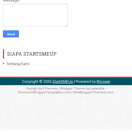
Message
*
SIAPA STARTSMEUP
Tentang Kami
Copyright ©
2026
StartSMEUp
| Powered by
Blogger
Design by
FThemes
| Blogger Theme by
Lasantha
-
PremiumBloggerTemplates.com
|
NewBloggerThemes.com