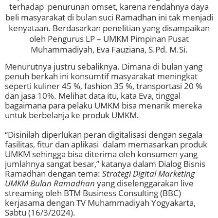
terhadap penurunan omset, karena rendahnya daya
beli masyarakat di bulan suci Ramadhan ini tak menjadi
kenyataan. Berdasarkan penelitian yang disampaikan
oleh Pengurus LP – UMKM Pimpinan Pusat
Muhammadiyah, Eva Fauziana, S.Pd. M.Si.
Menurutnya justru sebaliknya. Dimana di bulan yang
penuh berkah ini konsumtif masyarakat meningkat
seperti kuliner 45 %, fashion 35 %, transportasi 20 %
dan jasa 10%. Melihat data itu, kata Eva, tinggal
bagaimana para pelaku UMKM bisa menarik mereka
untuk berbelanja ke produk UMKM.
“Disinilah diperlukan peran digitalisasi dengan segala
fasilitas, fitur dan aplikasi dalam memasarkan produk
UMKM sehingga bisa diterima oleh konsumen yang
jumlahnya sangat besar,” katanya dalam Dialog Bisnis
Ramadhan dengan tema:
Strategi Digital Marketing
UMKM Bulan Ramadhan
yang diselenggarakan live
streaming oleh BTM Business Consulting (BBC)
kerjasama dengan TV Muhammadiyah Yogyakarta,
Sabtu (16/3/2024).