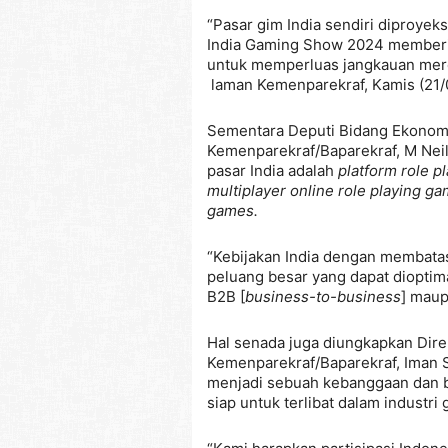
“Pasar gim India sendiri diproyek
India Gaming Show 2024 memberi
untuk memperluas jangkauan merek
laman Kemenparekraf, Kamis (21/
Sementara Deputi Bidang Ekonomi 
Kemenparekraf/Baparekraf, M Neil
pasar India adalah
platform role p
multiplayer online role playing g
games.
“Kebijakan India dengan membata
peluang besar yang dapat dioptim
B2B [
business-to-business
] maup
Hal senada juga diungkapkan Direk
Kemenparekraf/Baparekraf, Iman S
menjadi sebuah kebanggaan dan b
siap untuk terlibat dalam industri 