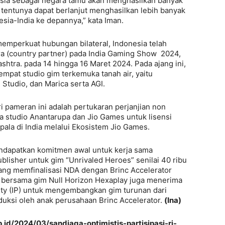
esia sebagai negara tamu akan menghasilkan banyak
 tentunya dapat berlanjut menghasilkan lebih banyak
esia-India ke depannya,” kata Iman.
memperkuat hubungan bilateral, Indonesia telah
tra (country partner) pada India Gaming Show 2024,
htra. pada 14 hingga 16 Maret 2024. Pada ajang ini,
mpat studio gim terkemuka tanah air, yaitu
Studio, dan Marica serta AGI.
i pameran ini adalah pertukaran perjanjian non
a studio Anantarupa dan Jio Games untuk lisensi
pala di India melalui Ekosistem Jio Games.
ndapatkan komitmen awal untuk kerja sama
lisher untuk gim “Unrivaled Heroes” senilai 40 ribu
ang memfinalisasi NDA dengan Brinc Accelerator
n bersama gim Null Horizon Hexaplay juga menerima
erty (IP) untuk mengembangkan gim turunan dari
oduksi oleh anak perusahaan Brinc Accelerator.
(Ina)
id/2024/03/sandiaga-optimistis-partisipasi-ri-