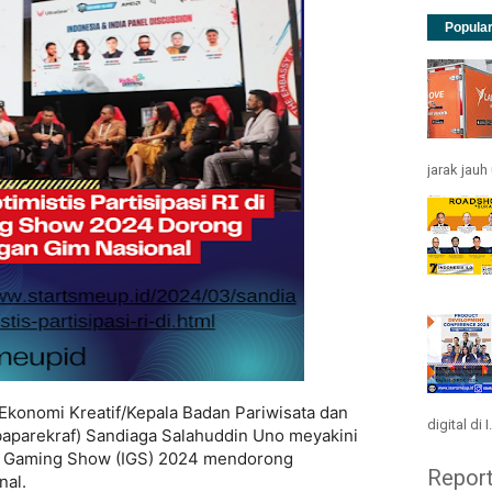
Popula
jarak jau
 Ekonomi Kreatif/Kepala Badan Pariwisata dan
digital di I.
baparekraf) Sandiaga Salahuddin Uno meyakini
dia Gaming Show (IGS) 2024 mendorong
Repor
nal.