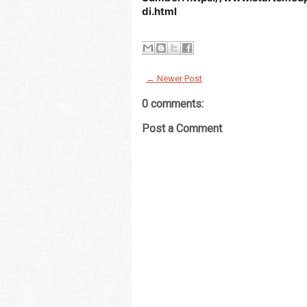
di.html
← Newer Post
0 comments:
Post a Comment