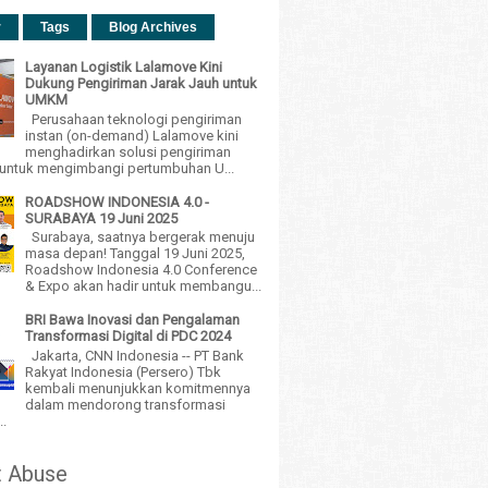
r
Tags
Blog Archives
Layanan Logistik Lalamove Kini
Dukung Pengiriman Jarak Jauh untuk
UMKM
Perusahaan teknologi pengiriman
instan (on-demand) Lalamove kini
menghadirkan solusi pengiriman
h untuk mengimbangi pertumbuhan U...
ROADSHOW INDONESIA 4.0 -
SURABAYA 19 Juni 2025
Surabaya, saatnya bergerak menuju
masa depan! Tanggal 19 Juni 2025,
Roadshow Indonesia 4.0 Conference
& Expo akan hadir untuk membangu...
BRI Bawa Inovasi dan Pengalaman
Transformasi Digital di PDC 2024
Jakarta, CNN Indonesia -- PT Bank
Rakyat Indonesia (Persero) Tbk
kembali menunjukkan komitmennya
dalam mendorong transformasi
..
t Abuse