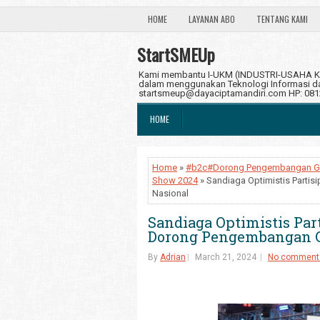
HOME
LAYANAN ABO
TENTANG KAMI
StartSMEUp
Kami membantu I-UKM (INDUSTRI-USAHA KE
dalam menggunakan Teknologi Informasi dan
startsmeup@dayaciptamandiri.com HP: 08
HOME
Home
»
#b2c#Dorong Pengembangan Gim 
Show 2024
» Sandiaga Optimistis Parti
Nasional
Sandiaga Optimistis Par
Dorong Pengembangan G
By
Adrian
March 21, 2024
No comment