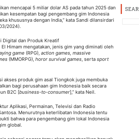
sikan mencapai 5 miliar dolar AS pada tahun 2025 dan
SEAR
kan kesempatan bagi pengembang gim Indonesia
a khususnya dengan India,” kata Sandi dilansirdari
03/2024).
Digital dan Produk Kreatif
 El Himam mengatakan, jenis gim yang diminati oleh
laying game
(RPG),
action games, massive
ames
(MMORPG),
horor survival games
, serta
sport
si akses produk gim asal Tiongkok juga membuka
alkan bagi perusahaan gim Indonesia baik secara
un B2C [
business-to-consumer
],” kata Neil.
tur Aplikasi, Permainan, Televisi dan Radio
antosa. Menurutnya keterlibatan Indonesia tentu
ukti bahwa para pengembang gim lokal Indonesia
gim global.