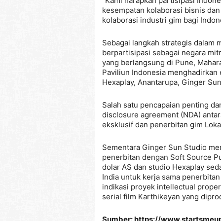
“Kami harapkan partisipasi Indon
kesempatan kolaborasi bisnis dan
kolaborasi industri gim bagi Indon
Sebagai langkah strategis dalam 
berpartisipasi sebagai negara mi
yang berlangsung di Pune, Maharas
Paviliun Indonesia menghadirkan e
Hexaplay, Anantarupa, Ginger Sun 
Salah satu pencapaian penting dar
disclosure agreement (NDA) antar
eksklusif dan penerbitan gim Loka
Sementara Ginger Sun Studio me
penerbitan dengan Soft Source Pub
dolar AS dan studio Hexaplay sed
India untuk kerja sama penerbita
indikasi proyek intellectual prop
serial film Karthikeyan yang dipr
Sumber: https://www.startsmeup.