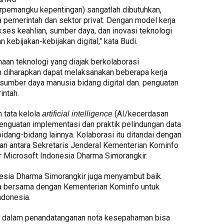
rpemangku kepentingan) sangatlah dibutuhkan,
a pemerintah dan sektor privat. Dengan model kerja
ses keahlian, sumber daya, dan inovasi teknologi
kebijakan-kebijakan digital," kata Budi.
haan teknologi yang diajak berkolaborasi
 diharapkan dapat melaksanakan beberapa kerja
umber daya manusia bidang digital dan. penguatan
intah.
 tata kelola
(AI/kecerdasan
artificial intelligence
enguatan implementasi dan praktik pelindungan data
bidang-bidang lainnya. Kolaborasi itu ditandai dengan
n antara Sekretaris Jenderal Kementerian Kominfo
r Microsoft Indonesia Dharma Simorangkir.
nesia Dharma Simorangkir juga menyambut baik
ya bersama dengan Kementerian Kominfo untuk
ndonesia.
ini dalam penandatanganan nota kesepahaman bisa