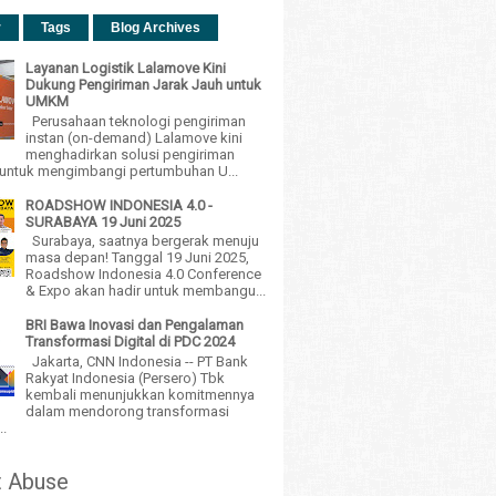
r
Tags
Blog Archives
Layanan Logistik Lalamove Kini
Dukung Pengiriman Jarak Jauh untuk
UMKM
Perusahaan teknologi pengiriman
instan (on-demand) Lalamove kini
menghadirkan solusi pengiriman
h untuk mengimbangi pertumbuhan U...
ROADSHOW INDONESIA 4.0 -
SURABAYA 19 Juni 2025
Surabaya, saatnya bergerak menuju
masa depan! Tanggal 19 Juni 2025,
Roadshow Indonesia 4.0 Conference
& Expo akan hadir untuk membangu...
BRI Bawa Inovasi dan Pengalaman
Transformasi Digital di PDC 2024
Jakarta, CNN Indonesia -- PT Bank
Rakyat Indonesia (Persero) Tbk
kembali menunjukkan komitmennya
dalam mendorong transformasi
..
t Abuse