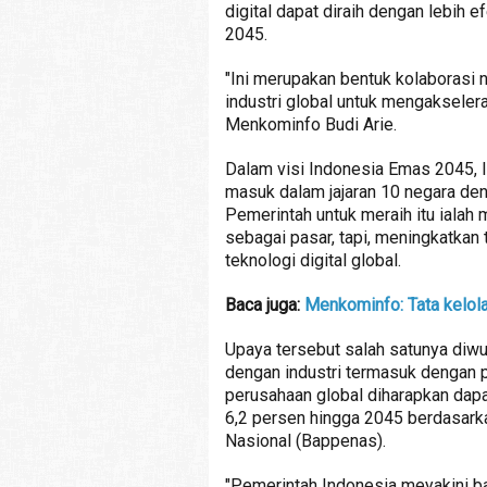
digital dapat diraih dengan lebih 
2045.
"Ini merupakan bentuk kolaborasi 
industri global untuk mengakseleras
Menkominfo Budi Arie.
Dalam visi Indonesia Emas 2045, I
masuk dalam jajaran 10 negara den
Pemerintah untuk meraih itu iala
sebagai pasar, tapi, meningkatkan
teknologi digital global.
Baca juga:
Menkominfo: Tata kelol
Upaya tersebut salah satunya diw
dengan industri termasuk dengan p
perusahaan global diharapkan dap
6,2 persen hingga 2045 berdasar
Nasional (Bappenas).
"Pemerintah Indonesia meyakini 