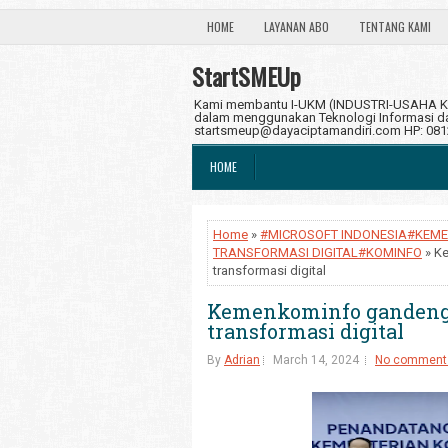
HOME
LAYANAN ABO
TENTANG KAMI
StartSMEUp
Kami membantu I-UKM (INDUSTRI-USAHA KE
dalam menggunakan Teknologi Informasi dan
startsmeup@dayaciptamandiri.com HP: 08
HOME
Home
»
#MICROSOFT INDONESIA#KEME
TRANSFORMASI DIGITAL#KOMINFO
» K
transformasi digital
Kemenkominfo gandeng 
transformasi digital
By
Adrian
March 14, 2024
No comment