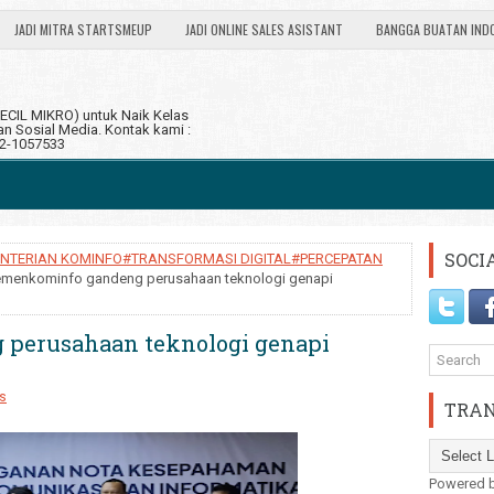
JADI MITRA STARTSMEUP
JADI ONLINE SALES ASISTANT
BANGGA BUATAN IND
CIL MIKRO) untuk Naik Kelas
 Sosial Media. Kontak kami :
12-1057533
SOCI
NTERIAN KOMINFO#TRANSFORMASI DIGITAL#PERCEPATAN
emenkominfo gandeng perusahaan teknologi genapi
perusahaan teknologi genapi
s
TRAN
Powered 