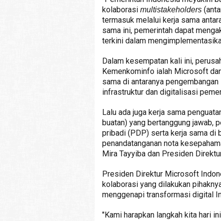
kolaborasi
(anta
multistakeholders
termasuk melalui kerja sama antar
sama ini, pemerintah dapat mengak
terkini dalam mengimplementasikan 
Dalam kesempatan kali ini, perusa
Kemenkominfo ialah Microsoft dan
sama di antaranya pengembangan s
infrastruktur dan digitalisasi pemer
Lalu ada juga kerja sama penguatan
buatan) yang bertanggung jawab, p
pribadi (PDP) serta kerja sama di 
penandatanganan nota kesepahama
Mira Tayyiba dan Presiden Direktu
Presiden Direktur Microsoft Indo
kolaborasi yang dilakukan pihakn
menggenapi transformasi digital I
"Kami harapkan langkah kita hari 