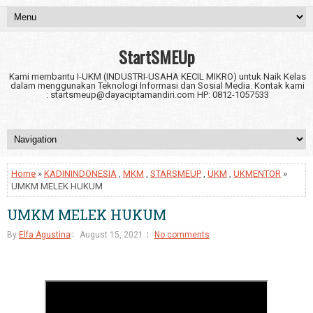
StartSMEUp
Kami membantu I-UKM (INDUSTRI-USAHA KECIL MIKRO) untuk Naik Kelas
dalam menggunakan Teknologi Informasi dan Sosial Media. Kontak kami
: startsmeup@dayaciptamandiri.com HP: 0812-1057533
Home
»
KADININDONESIA
,
MKM
,
STARSMEUP
,
UKM
,
UKMENTOR
»
UMKM MELEK HUKUM
UMKM MELEK HUKUM
By
Elfa Agustina
August 15, 2021
No comments