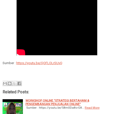
Sumber :
https://youtu.be/QOFLOLrSUvQ
Related Posts:
WORKSHOP ONLINE "STRATEGI BERTAHAM &
PENGEMBANGAN PENJUALAN ONLINE"
Sumber : https://youtu.be/S8m0Da8o-G8…
Read More