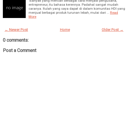
Banyak yang mencari berbagai cara menjadi pengusaha,
entrepreneur, itu bahasa kerennya. Padahal sangat mudah
caranya. Itulah yang saya dapat di dalam komunitas HDI yang
menjual berbagai produk turunan lebah, mulai dari …
Read
More
← Newer Post
Home
Older Post →
0 comments:
Post a Comment