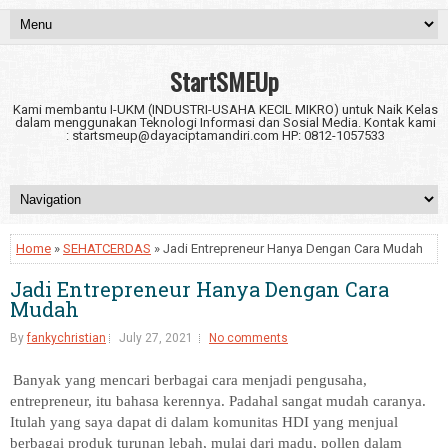
StartSMEUp
Kami membantu I-UKM (INDUSTRI-USAHA KECIL MIKRO) untuk Naik Kelas
dalam menggunakan Teknologi Informasi dan Sosial Media. Kontak kami
: startsmeup@dayaciptamandiri.com HP: 0812-1057533
Home
»
SEHATCERDAS
» Jadi Entrepreneur Hanya Dengan Cara Mudah
Jadi Entrepreneur Hanya Dengan Cara
Mudah
By
fankychristian
July 27, 2021
No comments
Banyak yang mencari berbagai cara menjadi pengusaha,
entrepreneur, itu bahasa kerennya. Padahal sangat mudah caranya.
Itulah yang saya dapat di dalam komunitas HDI yang menjual
berbagai produk turunan lebah, mulai dari madu, pollen dalam