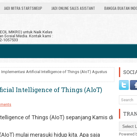
JADI MITRA STARTSMEUP
JADI ONLINE SALES ASISTANT
BANGGA BUATAN IND
CIL MIKRO) untuk Naik Kelas
 Sosial Media. Kontak kami :
12-1057533
SOCI
i Implementasi Artificial Intelligence of Things (AIoT) Agustus
icial Intelligence of Things (AIoT)
mments
TRAN
Intelligence of Things (AIoT) sepanjang Kamis di
s (AIoT) mulai merasuki hidup kita. Apa saja
Powered 