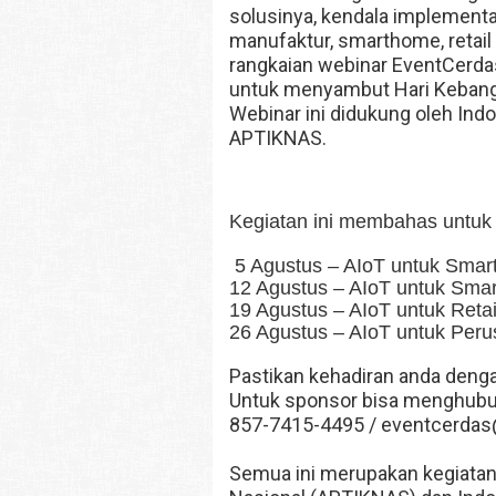
solusinya, kendala implement
manufaktur, smarthome, retail
rangkaian webinar EventCerdas
untuk menyambut Hari Kebangk
Webinar ini didukung oleh Indon
APTIKNAS.
Kegiatan ini membahas untuk 
5 Agustus – AIoT untuk Smar
12 Agustus – AIoT untuk Sma
19 Agustus – AIoT untuk Retai
26 Agustus – AIoT untuk Peru
Pastikan kehadiran anda deng
Untuk sponsor bisa menghubu
857-7415-4495 / eventcerdas
Semua ini merupakan kegiatan