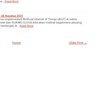
me…
Read More
 - 26 Agustus 2021
 implementasi Artificial Internet of Things (AIoT) di sektor
mber dari HUAWEI CLOUD, kita akan melihat bagaimana peluang,
a tantangan A…
Read More
Home
Older Post →