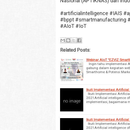
Nasional (APTIKNAS) dan Indones
#artificialintelligence #IAIS
#bppt #smartmanufacturing #
#AIoT #IoT
Related Posts:
Webinar AIoT "EZVIZ Smarth
Ingin tahu implementasi Art
gabung dalam kegiatan we
Smarthome & Potensi Marke
Ikuti Implementasi Artificia
Ikuti Implementasi Artifici
2021Artificial intelligence 
implementasi, bagaimana 
Ikuti Implementasi Artificia
Ikuti Implementasi Artifici
2021Artificial intelligence 