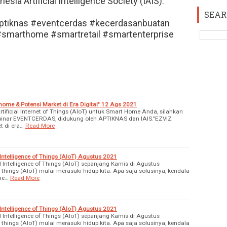
ia Artificial Intelligence Society (IAIS).
SEAR
 #aptiknas #eventcerdas #kecerdasanbuatan
smarthome #smartretail #smartenterprise
ome & Potensi Market di Era Digital" 12 Ags 2021
ificial Internet of Things (AIoT) untuk Smart Home Anda, silahkan
binar EVENTCERDAS, didukung oleh APTIKNAS dan IAIS."EZVIZ
t di era…
Read More
l Intelligence of Things (AIoT) Agustus 2021
al Intelligence of Things (AIoT) sepanjang Kamis di Agustus
of things (AIoT) mulai merasuki hidup kita. Apa saja solusinya, kendala
me…
Read More
l Intelligence of Things (AIoT) Agustus 2021
al Intelligence of Things (AIoT) sepanjang Kamis di Agustus
of things (AIoT) mulai merasuki hidup kita. Apa saja solusinya, kendala