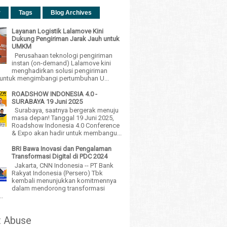
r
Tags
Blog Archives
Layanan Logistik Lalamove Kini
Dukung Pengiriman Jarak Jauh untuk
UMKM
Perusahaan teknologi pengiriman
instan (on-demand) Lalamove kini
menghadirkan solusi pengiriman
h untuk mengimbangi pertumbuhan U...
ROADSHOW INDONESIA 4.0 -
SURABAYA 19 Juni 2025
Surabaya, saatnya bergerak menuju
masa depan! Tanggal 19 Juni 2025,
Roadshow Indonesia 4.0 Conference
& Expo akan hadir untuk membangu...
BRI Bawa Inovasi dan Pengalaman
Transformasi Digital di PDC 2024
Jakarta, CNN Indonesia -- PT Bank
Rakyat Indonesia (Persero) Tbk
kembali menunjukkan komitmennya
dalam mendorong transformasi
..
t Abuse