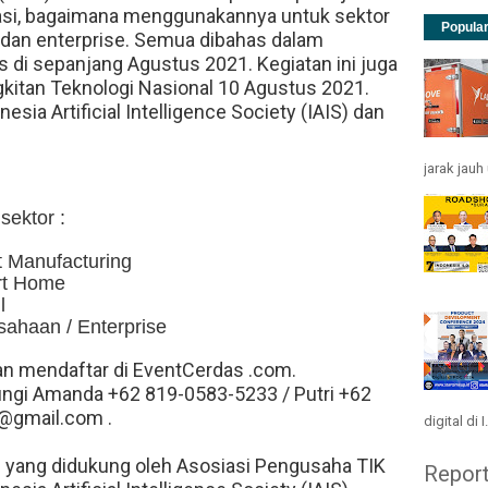
asi, bagaimana menggunakannya untuk sektor
Popula
 dan enterprise. Semua dibahas dalam
 di sepanjang Agustus 2021. Kegiatan ini juga
itan Teknologi Nasional 10 Agustus 2021.
esia Artificial Intelligence Society (IAIS) dan
jarak jau
sektor :
t Manufacturing
rt Home
l
sahaan / Enterprise
an mendaftar di EventCerdas .com.
ngi Amanda +62 819-0583-5233 / Putri +62
@gmail.com .
digital di I.
 yang didukung oleh Asosiasi Pengusaha TIK
Repor