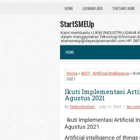
HOME
LAYANAN ABO
TENTANG KAMI
StartSMEUp
Kami membantu I-UKM (INDUSTRI-USAHA KE
dalam menggunakan Teknologi Informasi dan
startsmeup@dayaciptamandiri.com HP: 08
HOME
Home
»
AIOT
,
Artificial Intelligence
» Ikut
2021
Ikuti Implementasi Artif
Agustus 2021
By
fankychristian
July 17, 2021
No co
Ikuti Implementasi Artificial 
Agustus 2021
Artificial intelligence of thing