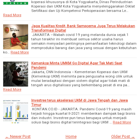
koperasi khususnya di Kota Yogyakarta, Dinas Perindustrian
Koperasi dan UKM Kota Yogyakarta menyelenggarakan Diklat
Sertifikasi dan Uji Kompetensi Perkoperasian bersama Le…
Read More
Jaga Kualitas Kredit, Bank Sampoerna Juga Terus Melakukan
Transformasi Digital
JAKARTA –Wabah covid 19 yang melanda dunia sejak 1
tahun terakhir ini membuat semua sektor usaha harus
semakin menyadari pentingnya pemanfaatan teknologi dalam
memproduksi barang dan jasa yang sesuai dengan kebutuhan
ko…
Read More
Kemenkop Minta UMKM Go Digital Agar Tak Mati Saat
Pandemi
Jakarta, CNN Indonesia -- Kementerian Koperasi dan UKM
(Kemenkop UKM) meminta para pengusaha wong cilik untuk
mulai beradaptasi dengan sistem digital agar tidak mati di
tengah arus digitalisasi yang berkembang pesat di era pa…
Read More
Investree terus akselerasi UKM di Jawa Tengah dan Jawa
Timur
KONTAN.CO.ID - JAKARTA. Pandemi Covid-19 yang masih
terjadi hingga kuartal II-2021 memberikan dampak bagi bisnis
dan industri. Investree pun terus berupaya untuk menjadi
solusi bagi bisnis digital terintegrasi bagi UKM …
Read More
← Newer Post
Home
Older Post →