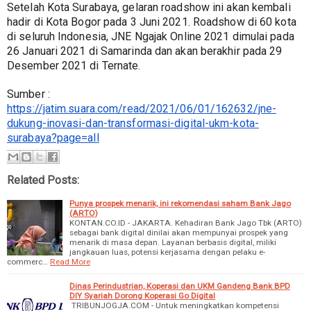
Setelah Kota Surabaya, gelaran roadshow ini akan kembali 
hadir di Kota Bogor pada 3 Juni 2021. Roadshow di 60 kota 
di seluruh Indonesia, JNE Ngajak Online 2021 dimulai pada 
26 Januari 2021 di Samarinda dan akan berakhir pada 29 
Desember 2021 di Ternate.
Sumber : 
https://jatim.suara.com/read/2021/06/01/162632/jne-
dukung-inovasi-dan-transformasi-digital-ukm-kota-
surabaya?page=all
Related Posts:
Punya prospek menarik, ini rekomendasi saham Bank Jago
(ARTO)
KONTAN.CO.ID - JAKARTA. Kehadiran Bank Jago Tbk (ARTO)
sebagai bank digital dinilai akan mempunyai prospek yang
menarik di masa depan. Layanan berbasis digital, miliki
jangkauan luas, potensi kerjasama dengan pelaku e-
commerc…
Read More
Dinas Perindustrian, Koperasi dan UKM Gandeng Bank BPD
DIY Syariah Dorong Koperasi Go Digital
TRIBUNJOGJA.COM - Untuk meningkatkan kompetensi