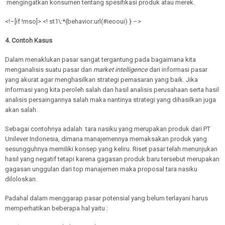
mengingatkan konsumen tentang spesifikasi produk atau merek.
<!–[if !mso]> <! st1\:*{behavior:url(#ieooui) } –>
4. Contoh Kasus
Dalam menaklukan pasar sangat tergantung pada bagaimana kita
menganalisis suatu pasar dan
market intelligence
dari informasi pasar
yang akurat agar menghasilkan strategi pemasaran yang baik. Jika
informasi yang kita peroleh salah dan hasil analisis perusahaan serta hasil
analisis persaingannya salah maka nantinya strategi yang dihasilkan juga
akan salah.
Sebagai contohnya adalah tara nasiku yang merupakan produk dari PT
Unilever Indonesia, dimana manajemennya memaksakan produk yang
sesungguhnya memiliki konsep yang keliru. Riset pasar telah menunjukan
hasil yang negatif tetapi karena gagasan produk baru tersebut merupakan
gagasan unggulan dari top manajemen maka proposal tara nasiku
diloloskan.
Padahal dalam menggarap pasar potensial yang belum terlayani harus
memperhatikan beberapa hal yaitu :