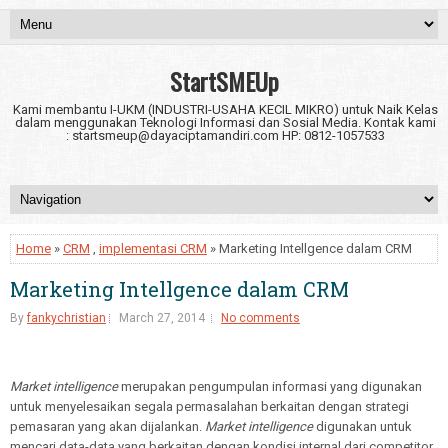
StartSMEUp
Kami membantu I-UKM (INDUSTRI-USAHA KECIL MIKRO) untuk Naik Kelas
dalam menggunakan Teknologi Informasi dan Sosial Media. Kontak kami
: startsmeup@dayaciptamandiri.com HP: 0812-1057533
Home
»
CRM
,
implementasi CRM
» Marketing Intellgence dalam CRM
Marketing Intellgence dalam CRM
By
fankychristian
March 27, 2014
No comments
Market intelligence
merupakan pengumpulan informasi yang digunakan
untuk menyelesaikan segala permasalahan berkaitan dengan strategi
pemasaran yang akan dijalankan.
Market intelligence
digunakan untuk
mencari data-data yang berkaitan dengan kondisi internal dari competitor