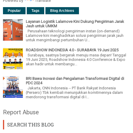
Powered by
Translate
Popular
Tags
Blog Archives
Layanan Logistik Lalamove Kini Dukung Pengiriman Jarak
Jauh untuk UMKM
Perusahaan teknologi pengiriman instan (on-demand)
Lalamove kini menghadirkan solusi pengiriman jarak jauh
untuk mengimbangi pertumbuhan U...
ROADSHOW INDONESIA 4.0 - SURABAYA 19 Juni 2025
Surabaya, saatnya bergerak menuju masa depan! Tanggal
19 Juni 2025, Roadshow Indonesia 4.0 Conference & Expo
akan hadir untuk membangu...
BRI Bawa Inovasi dan Pengalaman Transformasi Digital di
PDC 2024
Jakarta, CNN Indonesia -- PT Bank Rakyat Indonesia
(Persero) Tbk kembali menunjukkan komitmennya dalam
mendorong transformasi digital di I...
Report Abuse
SEARCH THIS BLOG