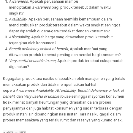
Awareness,
Apakah perusahaan mampu
menciptakan
awareness
bagi produk tersebut dalam waktu
singkat?
Availability
, Apakah perusahaan memiliki kemampuan dalam
mendistribusikan produk tersebut dalam waktu singkat sehingga
dapat diperoleh di gerai-gerai terdekat dengan konsumen?
Affordability
, Apakah harga yang ditawarkan produk tersebut
terjangkau oleh konsumen?
Benefit deficiency or lack of benefit
, Apakah manfaat yang
ditawarkan produk tersebut penting dan bernilai bagi konsumen?
Very useful or unable to use
, Apakah produk tersebut cukup mudah
digunakan?
Kegagalan produk tara nasiku disebabkan oleh manajemen yang terlalu
memaksakan produk dan tidak memperhatikan hal-hal
seperti
Awareness
,
Availability
,
Affordability
,
Benefit deficiency or lack of
benefit
, dan
Very useful or unable to use
sehingga mayoritas konsumen
tidak melihat banyak keuntungan yang dirasakan dalam proses
penyajiannya dan juga habitat konsumen yang sudah terbiasa dengan
produk instan lain dibandingkan nasi instan. Tara nasiku gagal dalam
proses memasaknya yang terlalu rumit dan rasanya yang kurang enak.